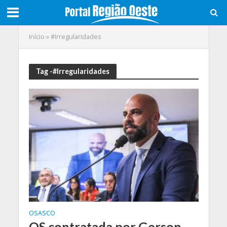
Início
»
#Irregularidades
Tag -#Irregularidades
OSASCO
OS contratada por Gerson