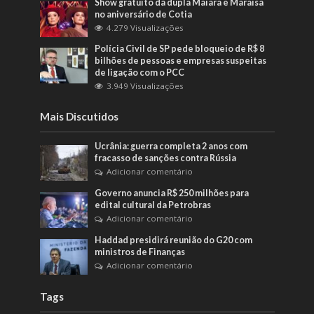
Show gratuito da dupla Maiara e Maraisa
no aniversário de Cotia
4.279 Visualizações
Polícia Civil de SP pede bloqueio de R$ 8
bilhões de pessoas e empresas suspeitas
de ligação com o PCC
3.949 Visualizações
Mais Discutidos
Ucrânia: guerra completa 2 anos com
fracasso de sanções contra Rússia
Adicionar comentário
Governo anuncia R$ 250 milhões para
edital cultural da Petrobras
Adicionar comentário
Haddad presidirá reunião do G20 com
ministros de Finanças
Adicionar comentário
Tags