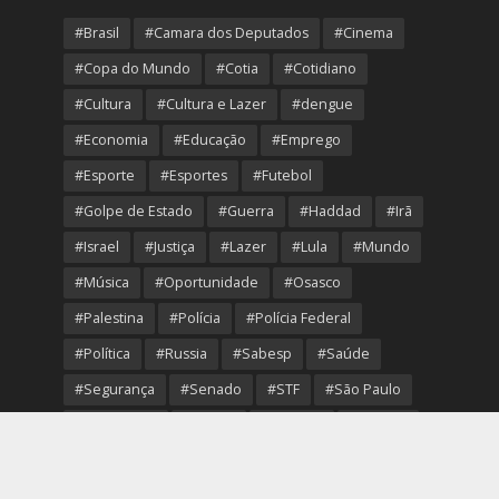
#Brasil
#Camara dos Deputados
#Cinema
#Copa do Mundo
#Cotia
#Cotidiano
#Cultura
#Cultura e Lazer
#dengue
#Economia
#Educação
#Emprego
#Esporte
#Esportes
#Futebol
#Golpe de Estado
#Guerra
#Haddad
#Irã
#Israel
#Justiça
#Lazer
#Lula
#Mundo
#Música
#Oportunidade
#Osasco
#Palestina
#Polícia
#Polícia Federal
#Política
#Russia
#Sabesp
#Saúde
#Segurança
#Senado
#STF
#São Paulo
#Transporte
#Trump
#Turismo
#Ucrania
#USA
#Viver Melhor
#VolleyOsasco