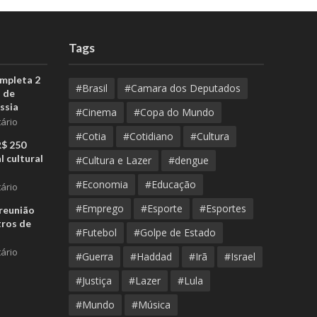
Tags
ompleta 2
#Brasil
#Camara dos Deputados
 de
ssia
#Cinema
#Copa do Mundo
ário
#Cotia
#Cotidiano
#Cultura
R$ 250
l cultural
#Cultura e Lazer
#dengue
#Economia
#Educação
ário
#Emprego
#Esporte
#Esportes
reunião
tros de
#Futebol
#Golpe de Estado
ário
#Guerra
#Haddad
#Irã
#Israel
#Justiça
#Lazer
#Lula
#Mundo
#Música