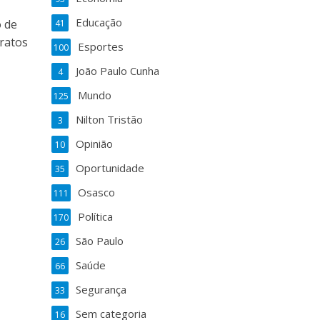
Educação
o de
41
ratos
Esportes
100
João Paulo Cunha
4
Mundo
125
Nilton Tristão
3
Opinião
10
Oportunidade
35
Osasco
111
Política
170
São Paulo
26
Saúde
66
Segurança
33
Sem categoria
16