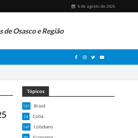
6 de agosto de 2026
as de Osasco e Região
Tópicos
Brasil
157
25
Cotia
24
Cotidiano
147
Economia
93