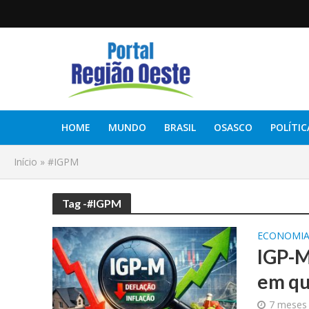
HOME
MUNDO
BRASIL
OSASCO
POLÍTIC
Início
»
#IGPM
Tag -#IGPM
ECONOMI
IGP-M
em qu
7 meses 