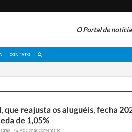
O Portal de notíci
A
CONTATO
A
, que reajusta os aluguéis, fecha 20
eda de 1,05%
atrás
Adicionar comentário