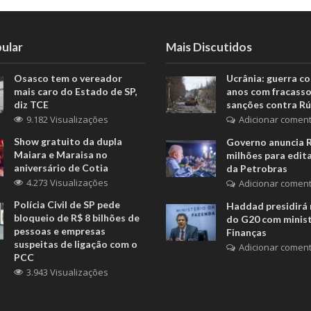
ular
Mais Discutidos
Osasco tem o vereador
Ucrânia: guerra c
mais caro do Estado de SP,
anos com fracasso
diz TCE
sanções contra Rú
9.182 Visualizações
Adicionar coment
Show gratuito da dupla
Governo anuncia 
Maiara e Maraisa no
milhões para edita
aniversário de Cotia
da Petrobras
4.273 Visualizações
Adicionar coment
Polícia Civil de SP pede
Haddad presidirá 
bloqueio de R$ 8 bilhões de
do G20 com minis
pessoas e empresas
Finanças
suspeitas de ligação com o
Adicionar coment
PCC
3.943 Visualizações