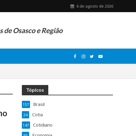
6 de agosto de 2026
as de Osasco e Região
Tópicos
Brasil
157
no
Cotia
24
Cotidiano
147
Economia
93