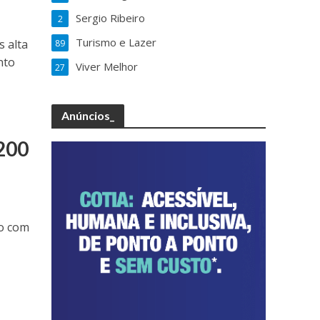
Sergio Ribeiro
2
Turismo e Lazer
s alta
89
nto
Viver Melhor
27
Anúncios_
200
do com