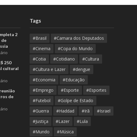
Tags
ompleta 2
#Brasil
#Camara dos Deputados
 de
ssia
#Cinema
#Copa do Mundo
ário
#Cotia
#Cotidiano
#Cultura
R$ 250
l cultural
#Cultura e Lazer
#dengue
#Economia
#Educação
ário
#Emprego
#Esporte
#Esportes
reunião
tros de
#Futebol
#Golpe de Estado
ário
#Guerra
#Haddad
#Irã
#Israel
#Justiça
#Lazer
#Lula
#Mundo
#Música