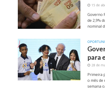
15 de ab
Governo F
de 2,9% d
nominal de
OPORTUN
Gover
para 
28 de m
Primeira p
o mês de 
semana o..