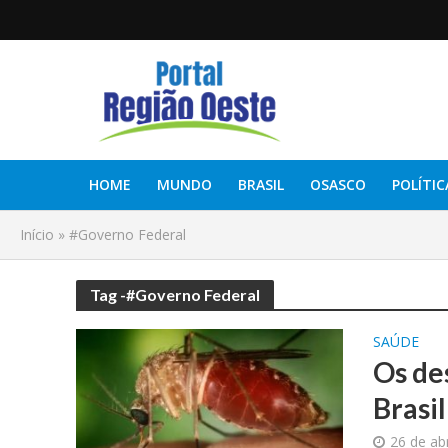
HOME
MUNDO
BRASIL
OSASCO
POLÍTIC
Início
»
#Governo Federal
Tag -#Governo Federal
SAÚDE
Os de
Brasi
26 de ab