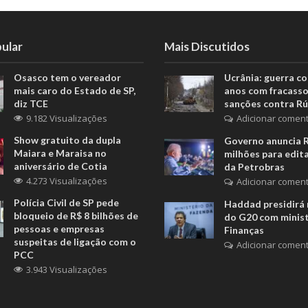
ular
Mais Discutidos
Osasco tem o vereador
Ucrânia: guerra c
mais caro do Estado de SP,
anos com fracasso
diz TCE
sanções contra Rú
9.182 Visualizações
Adicionar coment
Show gratuito da dupla
Governo anuncia 
Maiara e Maraisa no
milhões para edita
aniversário de Cotia
da Petrobras
4.273 Visualizações
Adicionar coment
Polícia Civil de SP pede
Haddad presidirá 
bloqueio de R$ 8 bilhões de
do G20 com minis
pessoas e empresas
Finanças
suspeitas de ligação com o
Adicionar coment
PCC
3.943 Visualizações