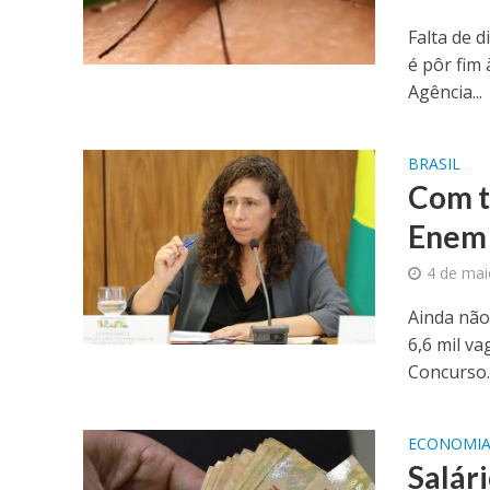
Falta de 
é pôr fim
Agência...
BRASIL
Com t
Enem 
4 de mai
Ainda não
6,6 mil v
Concurso..
ECONOMI
Salár