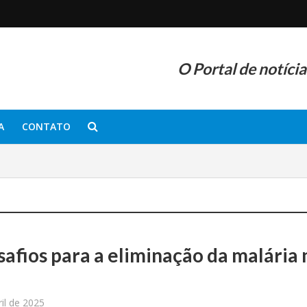
O Portal de notíci
A
CONTATO
safios para a eliminação da malária 
l
ril de 2025