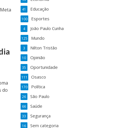
Educação
. Meta
41
Esportes
100
João Paulo Cunha
4
Mundo
125
Nilton Tristão
3
dia
Opinião
10
Oportunidade
35
Osasco
111
soma
Política
170
s do
São Paulo
26
Saúde
66
Segurança
33
Sem categoria
16