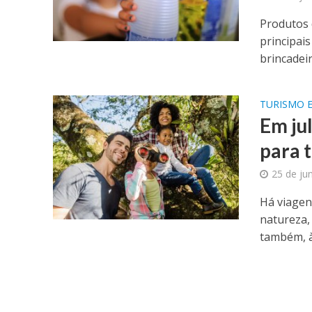
Produtos 
principai
brincadeir
TURISMO E
Em ju
para t
25 de ju
Há viagen
natureza,
também, às