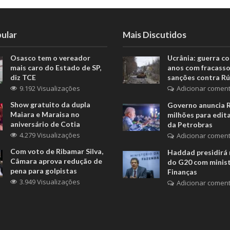
ular
Mais Discutidos
Osasco tem o vereador
Ucrânia: guerra c
mais caro do Estado de SP,
anos com fracasso
diz TCE
sanções contra Rú
9.192 Visualizações
Adicionar coment
Show gratuito da dupla
Governo anuncia 
Maiara e Maraisa no
milhões para edita
aniversário de Cotia
da Petrobras
4.279 Visualizações
Adicionar coment
Com voto de Ribamar Silva,
Haddad presidirá 
Câmara aprova redução de
do G20 com minis
pena para golpistas
Finanças
3.949 Visualizações
Adicionar coment