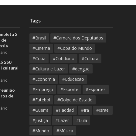
Tags
ompleta 2
#Brasil
#Camara dos Deputados
 de
ssia
#Cinema
#Copa do Mundo
ário
#Cotia
#Cotidiano
#Cultura
R$ 250
l cultural
#Cultura e Lazer
#dengue
#Economia
#Educação
ário
#Emprego
#Esporte
#Esportes
reunião
tros de
#Futebol
#Golpe de Estado
ário
#Guerra
#Haddad
#Irã
#Israel
#Justiça
#Lazer
#Lula
#Mundo
#Música