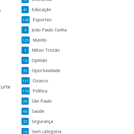
Educação
s
41
Esportes
100
João Paulo Cunha
4
Mundo
125
Nilton Tristão
3
Opinião
10
Oportunidade
35
Osasco
111
curte
Política
170
São Paulo
26
Saúde
66
Segurança
33
Sem categoria
16