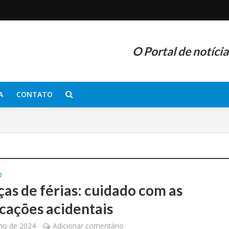
O Portal de notíci
A
CONTATO
O
ças de férias: cuidado com as
icações acidentais
lho de 2024
Adicionar comentário