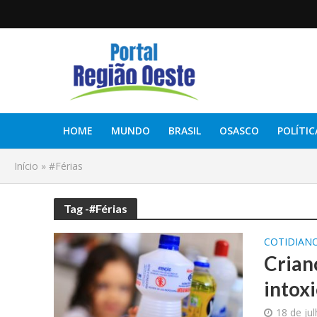
HOME
MUNDO
BRASIL
OSASCO
POLÍTIC
Início
»
#Férias
Tag -#Férias
COTIDIAN
Crian
intox
18 de ju