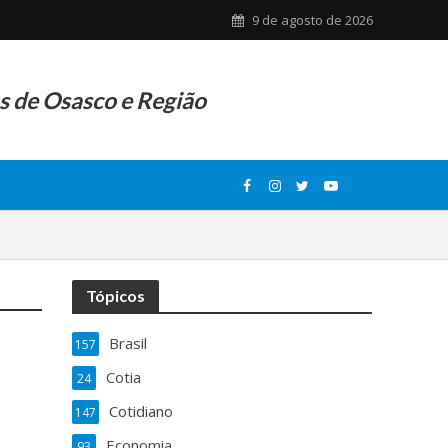
9 de agosto de 2026
as de Osasco e Região
Tópicos
Brasil
157
Cotia
24
Cotidiano
147
Economia
93