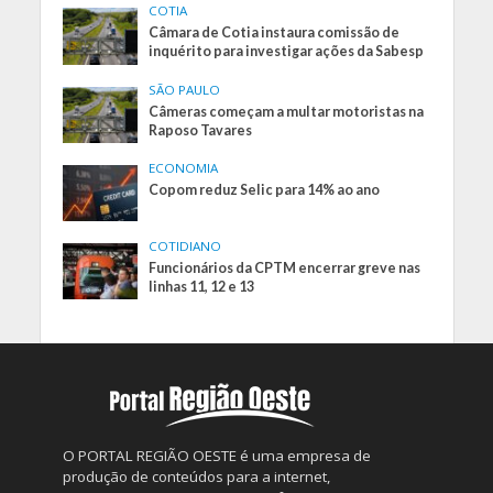
COTIA
Câmara de Cotia instaura comissão de
inquérito para investigar ações da Sabesp
SÃO PAULO
Câmeras começam a multar motoristas na
Raposo Tavares
ECONOMIA
Copom reduz Selic para 14% ao ano
COTIDIANO
Funcionários da CPTM encerrar greve nas
linhas 11, 12 e 13
O PORTAL REGIÃO OESTE é uma empresa de
produção de conteúdos para a internet,