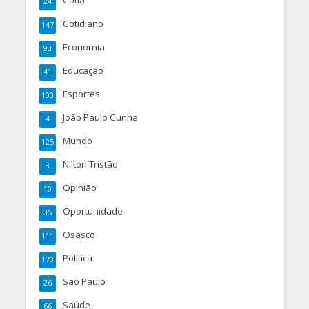
Cotia
24
Cotidiano
147
Economia
93
Educação
41
Esportes
100
João Paulo Cunha
4
Mundo
125
Nilton Tristão
3
Opinião
10
Oportunidade
35
Osasco
111
Política
170
São Paulo
26
Saúde
66