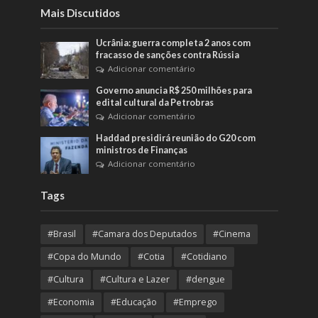
Mais Discutidos
Ucrânia: guerra completa 2 anos com
fracasso de sanções contra Rússia
Adicionar comentário
Governo anuncia R$ 250 milhões para
edital cultural da Petrobras
Adicionar comentário
Haddad presidirá reunião do G20 com
ministros de Finanças
Adicionar comentário
Tags
#Brasil
#Camara dos Deputados
#Cinema
#Copa do Mundo
#Cotia
#Cotidiano
#Cultura
#Cultura e Lazer
#dengue
#Economia
#Educação
#Emprego