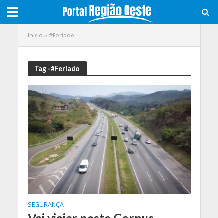
Início
»
#Feriado
Tag -#Feriado
SEGURANÇA
Vai viajar neste Corpus