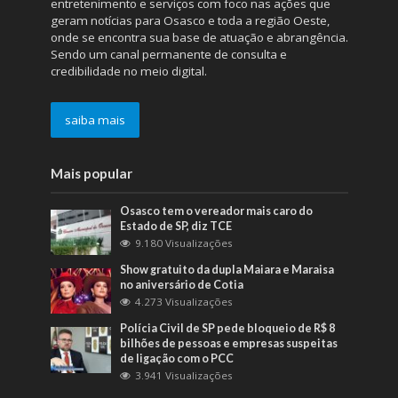
entretenimento e serviços com foco nas ações que
geram notícias para Osasco e toda a região Oeste,
onde se encontra sua base de atuação e abrangência.
Sendo um canal permanente de consulta e
credibilidade no meio digital.
saiba mais
Mais popular
Osasco tem o vereador mais caro do
Estado de SP, diz TCE
9.180 Visualizações
Show gratuito da dupla Maiara e Maraisa
no aniversário de Cotia
4.273 Visualizações
Polícia Civil de SP pede bloqueio de R$ 8
bilhões de pessoas e empresas suspeitas
de ligação com o PCC
3.941 Visualizações