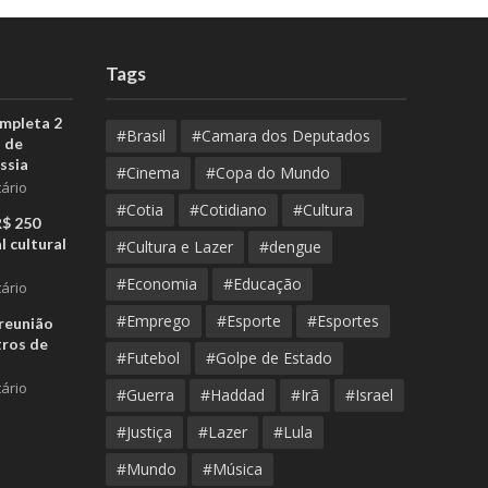
Tags
ompleta 2
#Brasil
#Camara dos Deputados
 de
ssia
#Cinema
#Copa do Mundo
ário
#Cotia
#Cotidiano
#Cultura
R$ 250
l cultural
#Cultura e Lazer
#dengue
#Economia
#Educação
ário
#Emprego
#Esporte
#Esportes
reunião
tros de
#Futebol
#Golpe de Estado
ário
#Guerra
#Haddad
#Irã
#Israel
#Justiça
#Lazer
#Lula
#Mundo
#Música