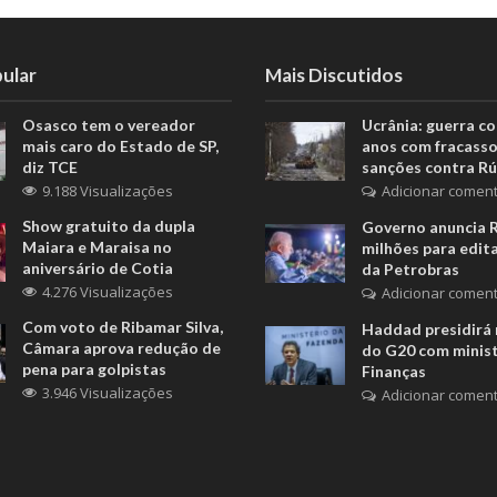
ular
Mais Discutidos
Osasco tem o vereador
Ucrânia: guerra c
mais caro do Estado de SP,
anos com fracasso
diz TCE
sanções contra Rú
9.188 Visualizações
Adicionar coment
Show gratuito da dupla
Governo anuncia 
Maiara e Maraisa no
milhões para edita
aniversário de Cotia
da Petrobras
4.276 Visualizações
Adicionar coment
Com voto de Ribamar Silva,
Haddad presidirá 
Câmara aprova redução de
do G20 com minis
pena para golpistas
Finanças
3.946 Visualizações
Adicionar coment