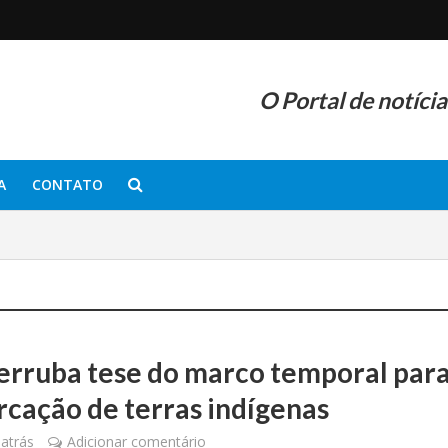
O Portal de notíci
A
CONTATO
erruba tese do marco temporal par
cação de terras indígenas
atrás
Adicionar comentário