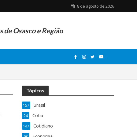
8 de agosto de 2026
as de Osasco e Região
Tópicos
Brasil
157
a
Cotia
24
Cotidiano
147
Economia
93