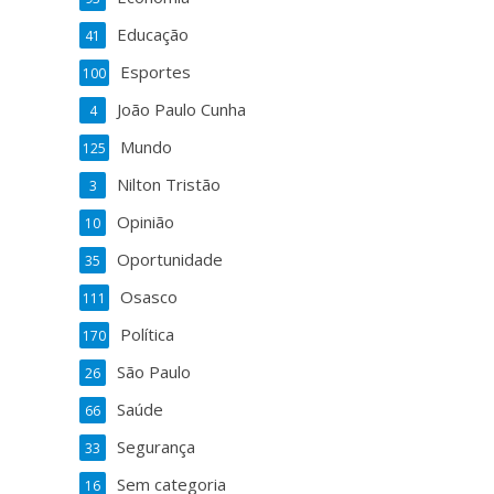
Educação
41
Esportes
100
João Paulo Cunha
4
Mundo
125
Nilton Tristão
3
Opinião
10
Oportunidade
35
Osasco
111
Política
170
São Paulo
26
Saúde
66
Segurança
33
Sem categoria
16