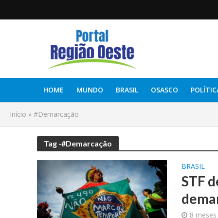
HOME
MUNDO
BRASIL
OSASCO
POLÍTIC
Início
»
#Demarcação
Tag -#Demarcação
BRASIL
STF d
demar
8 meses 