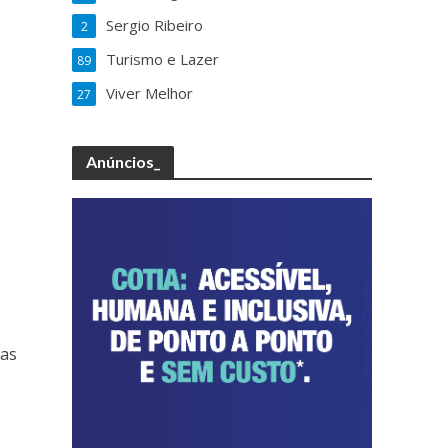
Sergio Ribeiro
2
Turismo e Lazer
89
Viver Melhor
27
Anúncios_
e
das