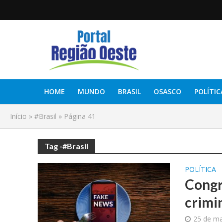
HOME
MUNDO
BRASIL
OSASCO
POLÍTIC
Início
»
#Brasil
»
Página 41
Tag -#Brasil
POLÍTICA
Congr
crimi
25 de ma