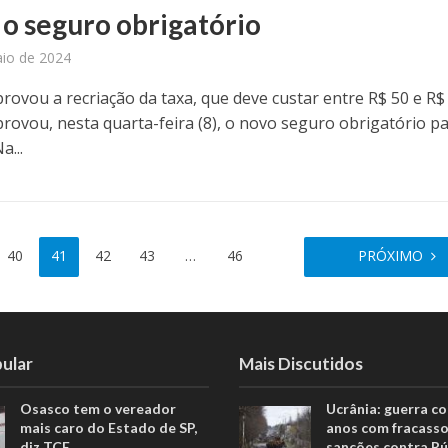
 o seguro obrigatório
io de 2024
rovou a recriação da taxa, que deve custar entre R$ 50 e R$
rovou, nesta quarta-feira (8), o novo seguro obrigatório p
a...
40
41
42
43
…
46
PRÓXIMO
ular
Mais Discutidos
Osasco tem o vereador
Ucrânia: guerra c
mais caro do Estado de SP,
anos com fracasso
diz TCE
sanções contra Rú