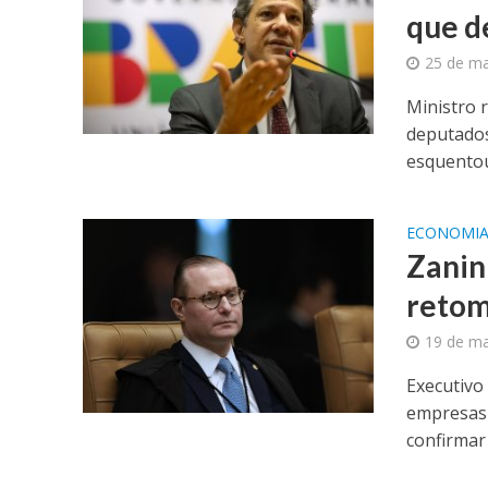
que d
25 de ma
Ministro 
deputados
esquentou
ECONOMI
Zanin
retom
19 de ma
Executivo
empresas 
confirmar 