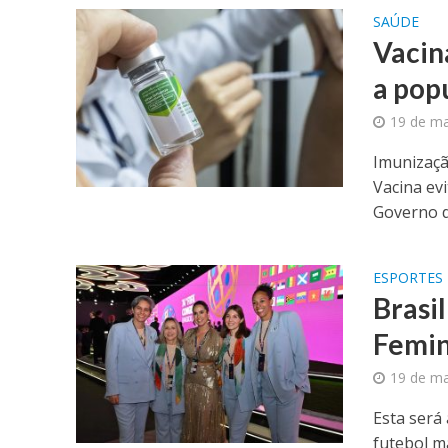
SAÚDE
Vacin
a pop
19 de ma
Imunizaçã
Vacina ev
Governo de
ESPORTES
Brasi
Femin
19 de ma
Esta será
futebol m