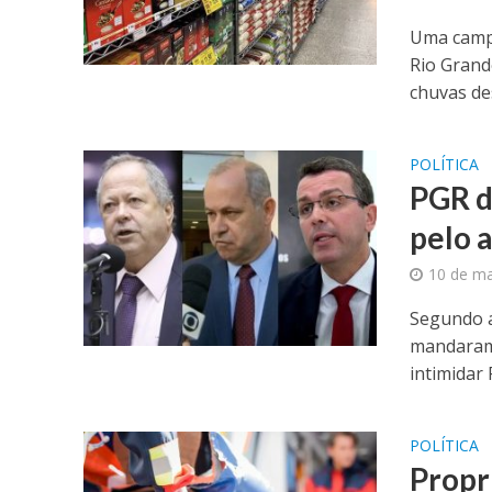
Uma campa
Rio Grand
chuvas des
POLÍTICA
PGR d
pelo 
10 de ma
Segundo a
mandaram 
intimidar 
POLÍTICA
Propri