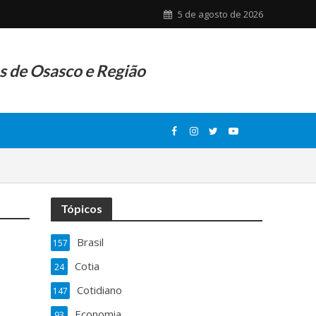
5 de agosto de 2026
as de Osasco e Região
Tópicos
Brasil
157
Cotia
24
Cotidiano
147
Economia
93