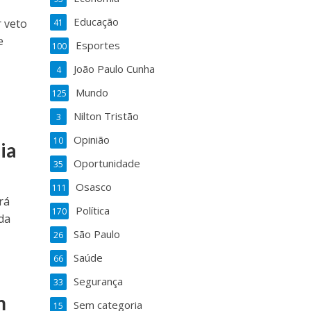
Educação
r veto
41
e
Esportes
100
João Paulo Cunha
4
Mundo
125
Nilton Tristão
3
Opinião
10
ia
Oportunidade
35
Osasco
111
rá
Política
170
da
São Paulo
26
Saúde
66
Segurança
33
m
Sem categoria
15