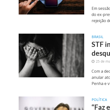
Em sessão
do ex-pre
rejeição de
BRASIL
STF in
desqu
25 de ma
Com a dec
anular at
Penha e vi
POLÍTICA
“Faz 