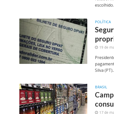
escolhido..
POLÍTICA
Segur
propr
19 de ma
President
pagamento
Silva (PT)..
BRASIL
Campa
consu
17 de ma