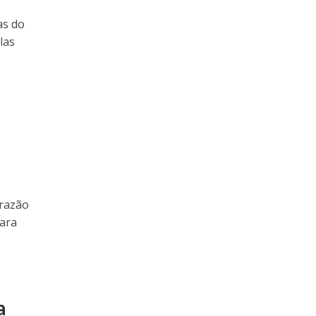
as do
las
Brazão
para
a