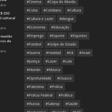
#Cinema
#Copa do Mundo
ário
#Cotia
#Cotidiano
#Cultura
R$ 250
l cultural
#Cultura e Lazer
#dengue
#Economia
#Educação
ário
#Emprego
#Esporte
#Esportes
reunião
tros de
#Futebol
#Golpe de Estado
ário
#Guerra
#Haddad
#Irã
#Israel
#Justiça
#Lazer
#Lula
#Mundo
#Música
#Oportunidade
#Osasco
#Palestina
#Polícia
#Polícia Federal
#Política
#Russia
#Sabesp
#Saúde