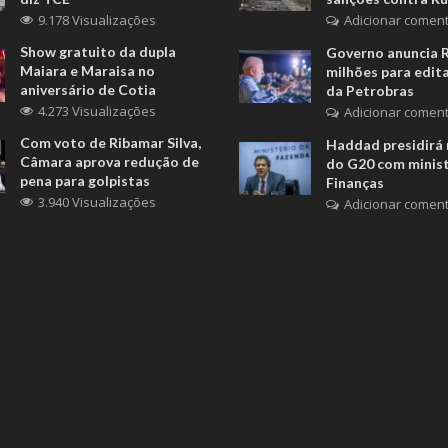
9.178 Visualizações
Adicionar coment
Show gratuito da dupla
Governo anuncia 
Maiara e Maraisa no
milhões para edita
aniversário de Cotia
da Petrobras
4.273 Visualizações
Adicionar coment
Com voto de Ribamar Silva,
Haddad presidirá 
Câmara aprova redução de
do G20 com minis
pena para golpistas
Finanças
3.940 Visualizações
Adicionar coment