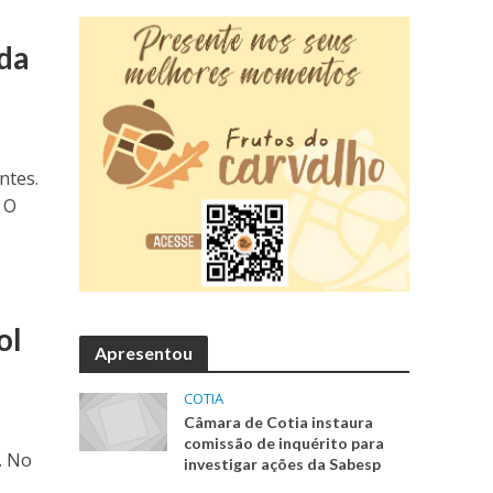
oda
ntes.
 O
ol
Apresentou
COTIA
Câmara de Cotia instaura
comissão de inquérito para
. No
investigar ações da Sabesp