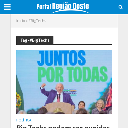
Início
»
#BigTechs
Tag -#BigTechs
POLÍTICA
Big Techs podem ser punidas