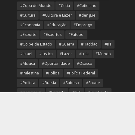
#Copa do Mundo
#Cotia
#Cotidiano
#Cultura
#Cultura e Lazer
#dengue
#Economia
#Educação
#Emprego
#Esporte
#Esportes
#Futebol
#Golpe de Estado
#Guerra
#Haddad
#Irã
#Israel
#Justiça
#Lazer
#Lula
#Mundo
#Música
#Oportunidade
#Osasco
#Palestina
#Polícia
#Polícia Federal
#Política
#Russia
#Sabesp
#Saúde
#Segurança
#Senado
#STF
#São Paulo
#Transporte
#Trump
#Turismo
#Ucrania
#USA
#Viver Melhor
#VolleyOsasco