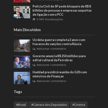
Polícia Civil de SP pede bloqueio de R$ 8
bilhões de pessoas e empresas suspeitas
de ligação com o PCC
3.945 Visualizações
Mais Discutidos
Ucrânia: guerra completa 2 anos com
fracasso de sanções contra Rússia
Adicionar comentário
Governo anuncia R$ 250 milhões para
edital cultural da Petrobras
Adicionar comentário
Haddad presidirá reunião do G20 com
ministros de Finanças
Adicionar comentário
Tags
#Brasil
#Camara dos Deputados
#Cinema