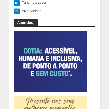
Turismo e Lazer
89
Viver Melhor
27
Anúncios_