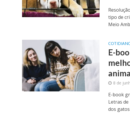
Resolução
tipo de c
Meio Ambi
COTIDIAN
E-boo
melho
anima
8 de jun
E-book gr
Letras de
dos gatos