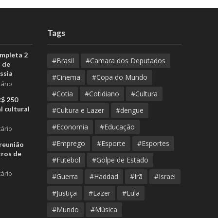
Tags
ompleta 2
#Brasil
#Camara dos Deputados
 de
ssia
#Cinema
#Copa do Mundo
ário
#Cotia
#Cotidiano
#Cultura
R$ 250
l cultural
#Cultura e Lazer
#dengue
#Economia
#Educação
ário
#Emprego
#Esporte
#Esportes
reunião
tros de
#Futebol
#Golpe de Estado
ário
#Guerra
#Haddad
#Irã
#Israel
#Justiça
#Lazer
#Lula
#Mundo
#Música