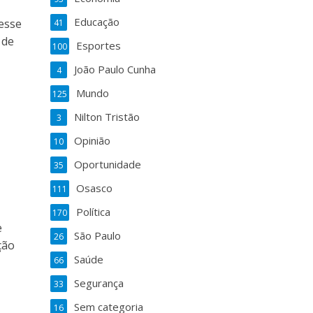
Educação
esse
41
 de
Esportes
100
João Paulo Cunha
4
Mundo
125
Nilton Tristão
3
Opinião
10
Oportunidade
35
Osasco
111
Política
170
e
São Paulo
26
ção
Saúde
66
Segurança
33
Sem categoria
16