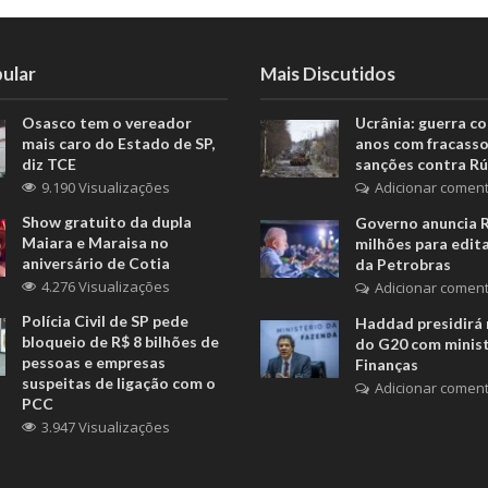
ular
Mais Discutidos
Osasco tem o vereador
Ucrânia: guerra c
mais caro do Estado de SP,
anos com fracasso
diz TCE
sanções contra Rú
9.190 Visualizações
Adicionar coment
Show gratuito da dupla
Governo anuncia 
Maiara e Maraisa no
milhões para edita
aniversário de Cotia
da Petrobras
4.276 Visualizações
Adicionar coment
Polícia Civil de SP pede
Haddad presidirá 
bloqueio de R$ 8 bilhões de
do G20 com minis
pessoas e empresas
Finanças
suspeitas de ligação com o
Adicionar coment
PCC
3.947 Visualizações