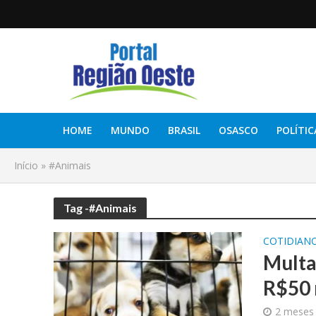
HOME
MUNDO
BRASIL
OSASCO
POLÍTIC
Início
»
#Animais
Tag -#Animais
COTIDIAN
Multa
R$50 
2 meses 