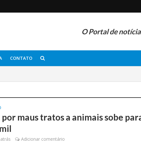
O Portal de notíci
A
CONTATO
O
 por maus tratos a animais sobe par
mil
atrás
Adicionar comentário