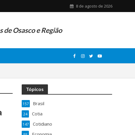
8 de agosto de 2026
as de Osasco e Região
Tópicos
Brasil
157
a
Cotia
24
Cotidiano
147
Economia
93