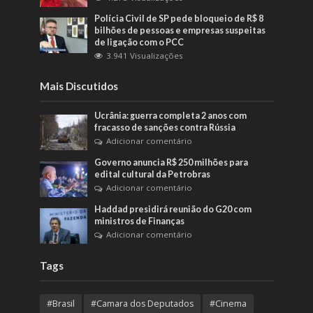
Polícia Civil de SP pede bloqueio de R$ 8
bilhões de pessoas e empresas suspeitas
de ligação com o PCC
3.941 Visualizações
Mais Discutidos
Ucrânia: guerra completa 2 anos com
fracasso de sanções contra Rússia
Adicionar comentário
Governo anuncia R$ 250 milhões para
edital cultural da Petrobras
Adicionar comentário
Haddad presidirá reunião do G20 com
ministros de Finanças
Adicionar comentário
Tags
#Brasil
#Camara dos Deputados
#Cinema