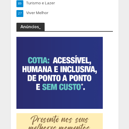
Turismo e Lazer
89
Viver Melhor
27
Anúncios_