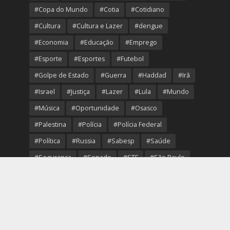
#Copa do Mundo
#Cotia
#Cotidiano
#Cultura
#Cultura e Lazer
#dengue
#Economia
#Educação
#Emprego
#Esporte
#Esportes
#Futebol
#Golpe de Estado
#Guerra
#Haddad
#Irã
#Israel
#Justiça
#Lazer
#Lula
#Mundo
#Música
#Oportunidade
#Osasco
#Palestina
#Polícia
#Polícia Federal
#Política
#Russia
#Sabesp
#Saúde
#Segurança
#Senado
#STF
#São Paulo
#Transporte
#Trump
#Turismo
#Ucrania
#USA
#Viver Melhor
#VolleyOsasco