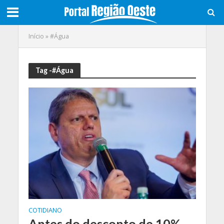
Início
»
#Água
Tag -#Água
COTIDIANO
Antes do desconto de 10%