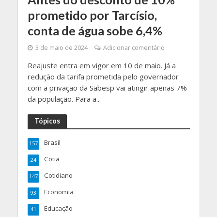
prometido por Tarcísio,
conta de água sobe 6,4%
3 de maio de 2024
Adicionar comentário
Reajuste entra em vigor em 10 de maio. Já a
redução da tarifa prometida pelo governador
com a privação da Sabesp vai atingir apenas 7%
da população. Para a...
Tópicos
Brasil
157
Cotia
24
Cotidiano
147
Economia
93
Educação
41