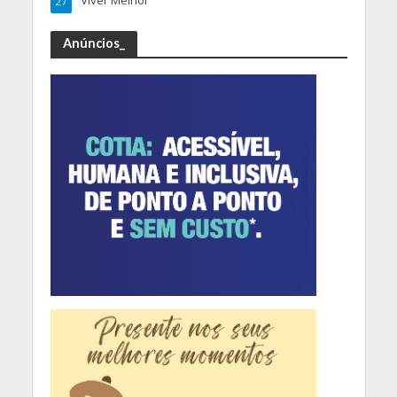
Viver Melhor
27
Anúncios_