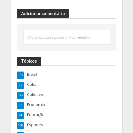
Adicionar comentário
Clique aqui para postar um comentário
Tópicos
Brasil
157
Cotia
24
Cotidiano
147
Economia
93
Educação
41
Esportes
100