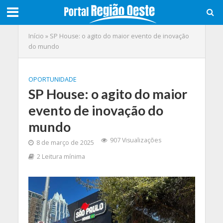
Início
»
SP House: o agito do maior evento de inovação
do mundo
OPORTUNIDADE
SP House: o agito do maior
evento de inovação do
mundo
907 Visualizações
8 de março de 2025
2 Leitura mínima