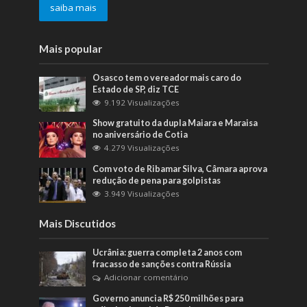
saiba mais
Mais popular
Osasco tem o vereador mais caro do
Estado de SP, diz TCE
9.192 Visualizações
Show gratuito da dupla Maiara e Maraisa
no aniversário de Cotia
4.279 Visualizações
Com voto de Ribamar Silva, Câmara aprova
redução de pena para golpistas
3.949 Visualizações
Mais Discutidos
Ucrânia: guerra completa 2 anos com
fracasso de sanções contra Rússia
Adicionar comentário
Governo anuncia R$ 250 milhões para