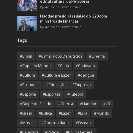
edital cultural da Petrobras
Adicionar comentário
Haddad presidirá reunião do G20 com
ministros de Finanças
Adicionar comentário
Tags
#Brasil
#Camara dos Deputados
#Cinema
#Copa do Mundo
#Cotia
#Cotidiano
#Cultura
#Cultura e Lazer
#dengue
#Economia
#Educação
#Emprego
#Esporte
#Esportes
#Futebol
#Golpe de Estado
#Guerra
#Haddad
#Irã
#Israel
#Justiça
#Lazer
#Lula
#Mundo
#Música
#Oportunidade
#Osasco
#Palestina
#Polícia
#Polícia Federal