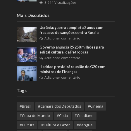
3.944 Visualizações
Mais Discutidos
Ucrânia: guerra completa 2 anos com
fracasso de sanções contra Rússia
Adicionar comentário
Governo anuncia R$ 250 milhões para
edital cultural da Petrobras
Adicionar comentário
Haddad presidirá reunião do G20 com
ministros de Finanças
Adicionar comentário
Tags
#Brasil
#Camara dos Deputados
#Cinema
#Copa do Mundo
#Cotia
#Cotidiano
#Cultura
#Cultura e Lazer
#dengue