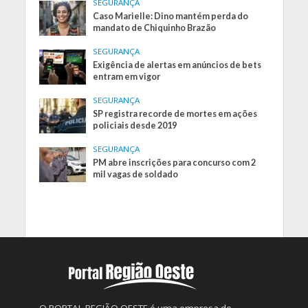
SEGURANÇA
Caso Marielle: Dino mantém perda do
mandato de Chiquinho Brazão
SEGURANÇA
Exigência de alertas em anúncios de bets
entram em vigor
SEGURANÇA
SP registra recorde de mortes em ações
policiais desde 2019
SEGURANÇA
PM abre inscrições para concurso com 2
mil vagas de soldado
O PORTAL REGIÃO OESTE é uma empresa de