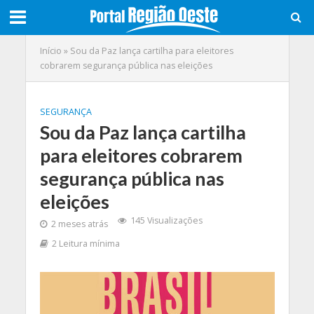
Início
»
Sou da Paz lança cartilha para eleitores
cobrarem segurança pública nas eleições
SEGURANÇA
Sou da Paz lança cartilha
para eleitores cobrarem
segurança pública nas
eleições
145 Visualizações
2 meses atrás
2 Leitura mínima