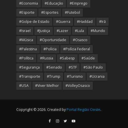
#Economia
#Educação
#Emprego
#Esporte
#Esportes
#Futebol
#Golpe de Estado
#Guerra
#Haddad
#Irã
#Israel
#Justiça
#Lazer
#Lula
#Mundo
#Música
#Oportunidade
#Osasco
#Palestina
#Polícia
#Polícia Federal
#Política
#Russia
#Sabesp
#Saúde
#Segurança
#Senado
#STF
#São Paulo
#Transporte
#Trump
#Turismo
#Ucrania
#USA
#Viver Melhor
#VolleyOsasco
Copyright © 2026. Created by
Portal Região Oeste
.