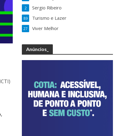
Sergio Ribeiro
2
Turismo e Lazer
89
Viver Melhor
27
Anúncios_
MCTI)
,