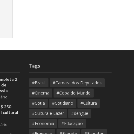
Tags
ompleta 2
#Brasil
#Camara dos Deputados
 de
ssia
#Cinema
#Copa do Mundo
ário
#Cotia
#Cotidiano
#Cultura
R$ 250
l cultural
#Cultura e Lazer
#dengue
#Economia
#Educação
ário
#Emprego
#Esporte
#Esportes