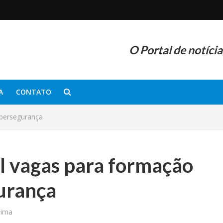
O Portal de notíci
A
CONTATO
ibersegurança
l vagas para formação
gurança
nima