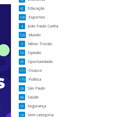
Educação
41
Esportes
100
João Paulo Cunha
4
Mundo
125
Nilton Tristão
3
Opinião
10
Oportunidade
35
Osasco
111
Política
170
São Paulo
26
Saúde
66
Segurança
33
Sem categoria
16