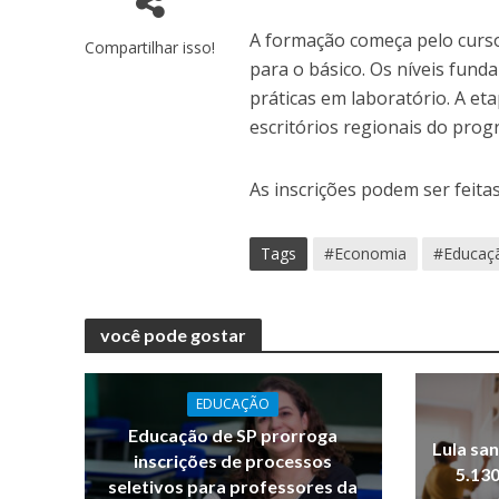
A formação começa pelo curso
Compartilhar isso!
para o básico. Os níveis funda
práticas em laboratório. A eta
escritórios regionais do pro
As inscrições podem ser feitas
Tags
#Economia
#Educaç
você pode gostar
EDUCAÇÃO
Educação de SP prorroga
Lula san
inscrições de processos
5.13
seletivos para professores da