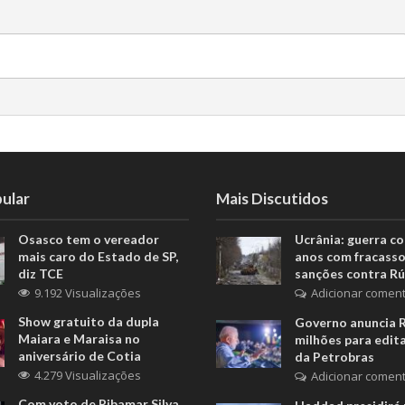
ular
Mais Discutidos
Osasco tem o vereador
Ucrânia: guerra c
mais caro do Estado de SP,
anos com fracasso
diz TCE
sanções contra Rú
9.192 Visualizações
Adicionar coment
Show gratuito da dupla
Governo anuncia 
Maiara e Maraisa no
milhões para edita
aniversário de Cotia
da Petrobras
4.279 Visualizações
Adicionar coment
Com voto de Ribamar Silva,