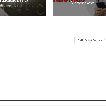
educação básica
2 meses atrás
2 meses atrás
VER TODAS AS POST