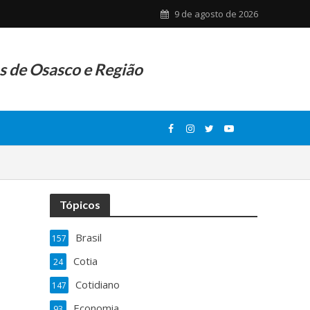
9 de agosto de 2026
as de Osasco e Região
Tópicos
Brasil
157
Cotia
24
Cotidiano
147
Economia
93