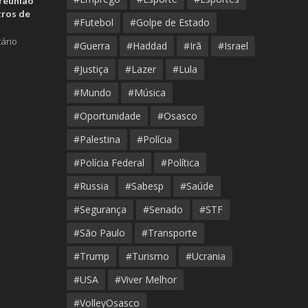
reunião
tros de
#Futebol
#Golpe de Estado
ário
#Guerra
#Haddad
#Irã
#Israel
#Justiça
#Lazer
#Lula
#Mundo
#Música
#Oportunidade
#Osasco
#Palestina
#Polícia
#Polícia Federal
#Política
#Russia
#Sabesp
#Saúde
#Segurança
#Senado
#STF
#São Paulo
#Transporte
#Trump
#Turismo
#Ucrania
#USA
#Viver Melhor
#VolleyOsasco