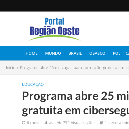
HOME
MUNDO
BRASIL
OSASCO
POLÍTIC
Início
»
Programa abre 25 mil vagas para formação gratuita em c
EDUCAÇÃO
Programa abre 25 mi
gratuita em ciberse
6 meses atrás
750 Visualizações
1 Leitura mí