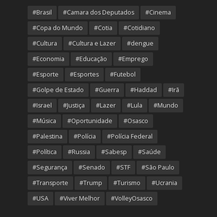
#Brasil
#Camara dos Deputados
#Cinema
#Copa do Mundo
#Cotia
#Cotidiano
#Cultura
#Cultura e Lazer
#dengue
#Economia
#Educação
#Emprego
#Esporte
#Esportes
#Futebol
#Golpe de Estado
#Guerra
#Haddad
#Irã
#Israel
#Justiça
#Lazer
#Lula
#Mundo
#Música
#Oportunidade
#Osasco
#Palestina
#Polícia
#Polícia Federal
#Política
#Russia
#Sabesp
#Saúde
#Segurança
#Senado
#STF
#São Paulo
#Transporte
#Trump
#Turismo
#Ucrania
#USA
#Viver Melhor
#VolleyOsasco