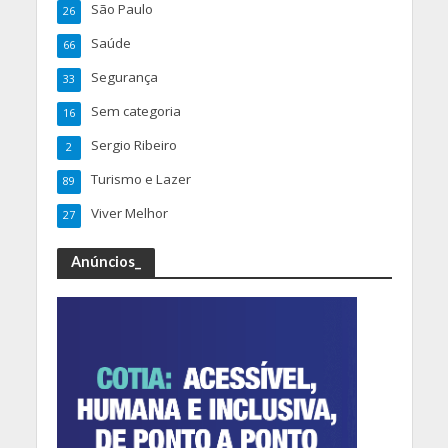
São Paulo
26
Saúde
66
Segurança
33
Sem categoria
16
Sergio Ribeiro
2
Turismo e Lazer
89
Viver Melhor
27
Anúncios_