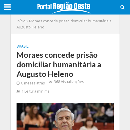
Início
»
Moraes concede prisão domiciliar humanitária a
Augusto Heleno
BRASIL
Moraes concede prisão
domiciliar humanitária a
Augusto Heleno
368 Visualizações
8 meses atrás
1 Leitura mínima