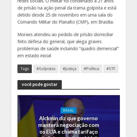
redes sociais. O militar foi condenado a 21 anos
de prisão na ação penal da trama golpista e está
detido desde 25 de novembro em uma sala do
Comando Militar do Planalto (CMP), em Brasília.
Moraes atendeu ao pedido de prisão domiciliar
feito defesa do general, que alega graves
problemas de saúde incluindo “quadro demencial”
em estado inicial
Tags
#Golpistas
#Justiça
#Política
#STF
você pode gostar
BRASIL
Alckmin diz que governo
manterá negociação com
os EUA e chama tarifaço