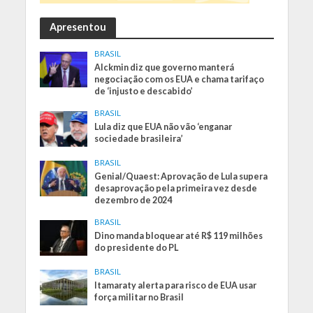
Apresentou
BRASIL
Alckmin diz que governo manterá
negociação com os EUA e chama tarifaço
de ‘injusto e descabido’
BRASIL
Lula diz que EUA não vão ‘enganar
sociedade brasileira’
BRASIL
Genial/Quaest: Aprovação de Lula supera
desaprovação pela primeira vez desde
dezembro de 2024
BRASIL
Dino manda bloquear até R$ 119 milhões
do presidente do PL
BRASIL
Itamaraty alerta para risco de EUA usar
força militar no Brasil