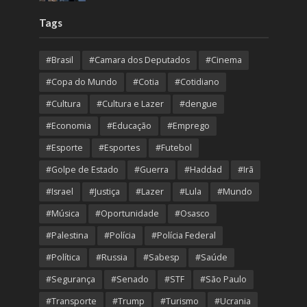
Tags
#Brasil
#Camara dos Deputados
#Cinema
#Copa do Mundo
#Cotia
#Cotidiano
#Cultura
#Cultura e Lazer
#dengue
#Economia
#Educação
#Emprego
#Esporte
#Esportes
#Futebol
#Golpe de Estado
#Guerra
#Haddad
#Irã
#Israel
#Justiça
#Lazer
#Lula
#Mundo
#Música
#Oportunidade
#Osasco
#Palestina
#Polícia
#Polícia Federal
#Política
#Russia
#Sabesp
#Saúde
#Segurança
#Senado
#STF
#São Paulo
#Transporte
#Trump
#Turismo
#Ucrania