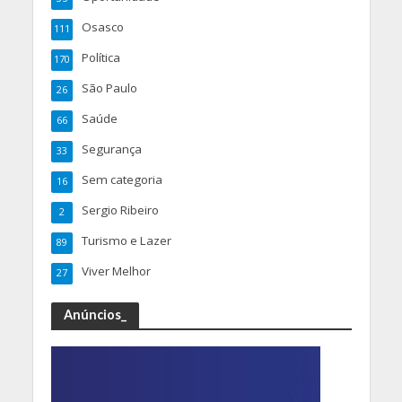
Osasco
111
Política
170
São Paulo
26
Saúde
66
Segurança
33
Sem categoria
16
Sergio Ribeiro
2
Turismo e Lazer
89
Viver Melhor
27
Anúncios_