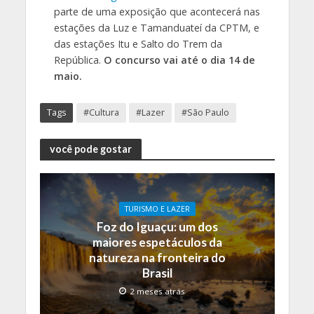
parte de uma exposição que acontecerá nas
estações da Luz e Tamanduateí da CPTM, e
das estações Itu e Salto do Trem da
República.
O concurso vai até o dia 14 de
maio.
Tags
#Cultura
#Lazer
#São Paulo
você pode gostar
TURISMO E LAZER
Foz do Iguaçu: um dos
maiores espetáculos da
natureza na fronteira do
Brasil
2 meses atrás