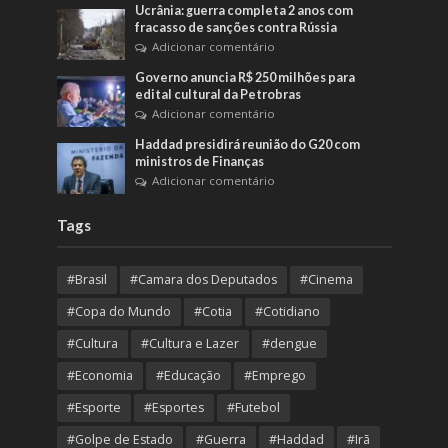
Ucrânia: guerra completa 2 anos com
fracasso de sanções contra Rússia
Adicionar comentário
Governo anuncia R$ 250 milhões para
edital cultural da Petrobras
Adicionar comentário
Haddad presidirá reunião do G20 com
ministros de Finanças
Adicionar comentário
Tags
#Brasil
#Camara dos Deputados
#Cinema
#Copa do Mundo
#Cotia
#Cotidiano
#Cultura
#Cultura e Lazer
#dengue
#Economia
#Educação
#Emprego
#Esporte
#Esportes
#Futebol
#Golpe de Estado
#Guerra
#Haddad
#Irã