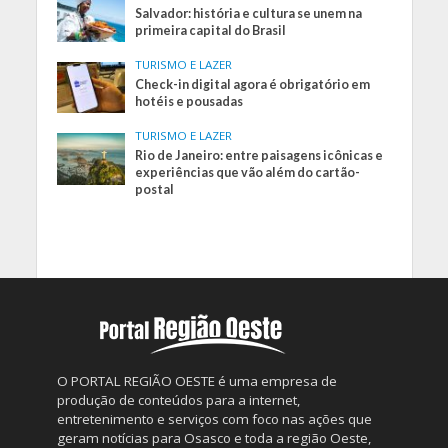
Salvador: história e cultura se unem na
primeira capital do Brasil
TURISMO E LAZER
Check-in digital agora é obrigatório em
hotéis e pousadas
TURISMO E LAZER
Rio de Janeiro: entre paisagens icônicas e
experiências que vão além do cartão-
postal
O PORTAL REGIÃO OESTE é uma empresa de
produção de conteúdos para a internet,
entretenimento e serviços com foco nas ações que
geram notícias para Osasco e toda a região Oeste,