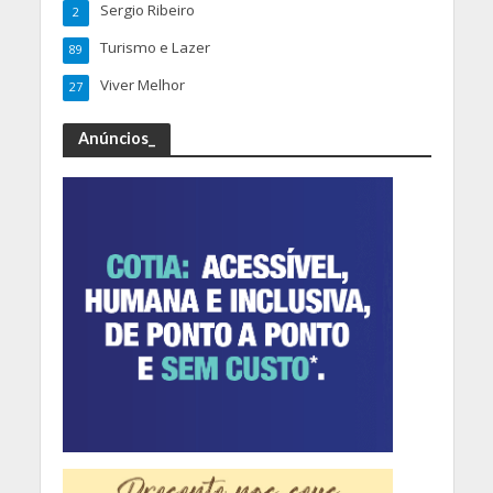
Sergio Ribeiro
2
Turismo e Lazer
89
Viver Melhor
27
Anúncios_