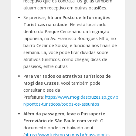
receptivo que os contrata. Os guias também
atuam com receptivo em outras ocasiões.
Se precisar,
há um Posto de Informações
Turísticas na cidade.
Ele está localizado
dentro do Parque Centenário da Imigração
japonesa, na Av. Francisco Rodrigues Filho, no
bairro Cezar de Souza, e funciona aos finais de
semana. Lá, você pode tirar dúvidas sobre
atrativos turísticos; como chegar; dicas de
passeios, entre outras.
Para ver todos os atrativos turísticos de
Mogi das Cruzes
, você também pode
consultar o site da
Prefeitura:
https://www.mogidascruzes.sp.gov.b
r/pontos-turisticos/todos-os-assuntos
Além da passagem, leve o Passaporte
Ferroviário de São Paulo com você.
O
documento pode ser baixado aqui
(
https://www.turismo.sp.gov.br/passaporte-