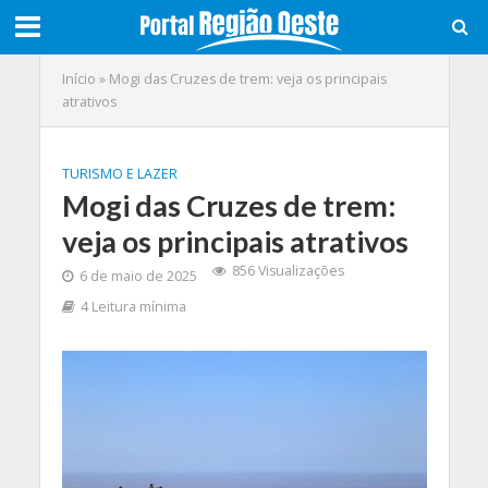
Início
»
Mogi das Cruzes de trem: veja os principais
atrativos
TURISMO E LAZER
Mogi das Cruzes de trem:
veja os principais atrativos
856 Visualizações
6 de maio de 2025
4 Leitura mínima