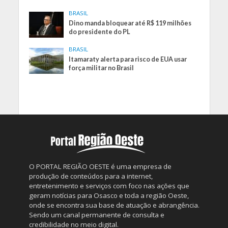
BRASIL
Dino manda bloquear até R$ 119 milhões
do presidente do PL
BRASIL
Itamaraty alerta para risco de EUA usar
força militar no Brasil
O PORTAL REGIÃO OESTE é uma empresa de
produção de conteúdos para a internet,
entretenimento e serviços com foco nas ações que
geram notícias para Osasco e toda a região Oeste,
onde se encontra sua base de atuação e abrangência.
Sendo um canal permanente de consulta e
credibilidade no meio digital.