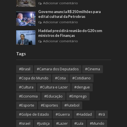
Adicionar comentário
Governo anuncia R$ 250 milhões para
edital cultural da Petrobras
Adicionar comentário
Haddad presidirá reunião do G20 com
ministros de Finanças
Adicionar comentário
Tags
#Brasil
#Camara dos Deputados
#Cinema
#Copa do Mundo
#Cotia
#Cotidiano
#Cultura
#Cultura e Lazer
#dengue
#Economia
#Educação
#Emprego
#Esporte
#Esportes
#Futebol
#Golpe de Estado
#Guerra
#Haddad
#Irã
#Israel
#Justiça
#Lazer
#Lula
#Mundo