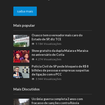
saiba mais
Mais popular
Osasco tem o vereador mais caro do
Estado de SP, diz TCE
9.184 Visualizações
Show gratuito da dupla Maiara e Maraisa
no aniversário de Cotia
4.274 Visualizações
Polícia Civil de SP pede bloqueio de R$ 8
bilhões de pessoas e empresas suspeitas
de ligação com o PCC
3.944 Visualizações
Mais Discutidos
Ucrânia: guerra completa 2 anos com
fracasso de sanções contra Rússia