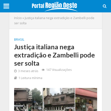
Início
»
Justiça italiana nega extradição e Zambelli pode
ser solta
BRASIL
Justiça italiana nega
extradição e Zambelli pode
ser solta
147 Visualizações
3 meses atrás
1 Leitura mínima