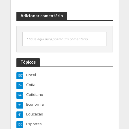
Adicionar comentário
Clique aqui para postar um comentário
Tópicos
Brasil
157
Cotia
24
Cotidiano
147
Economia
93
Educação
41
Esportes
100