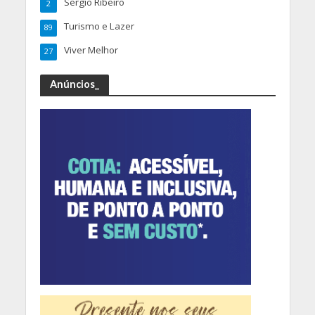
Sergio Ribeiro
2
Turismo e Lazer
89
Viver Melhor
27
Anúncios_