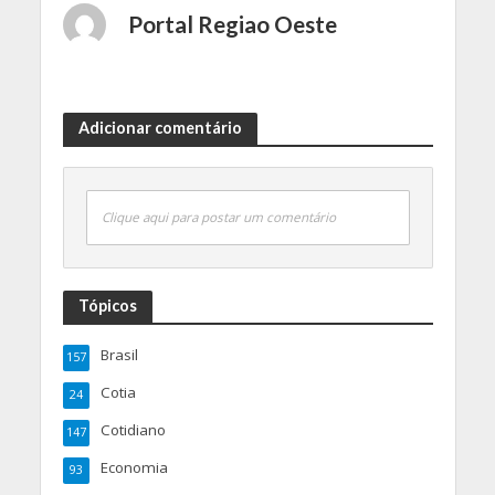
Portal Regiao Oeste
Adicionar comentário
Clique aqui para postar um comentário
Tópicos
Brasil
157
Cotia
24
Cotidiano
147
Economia
93