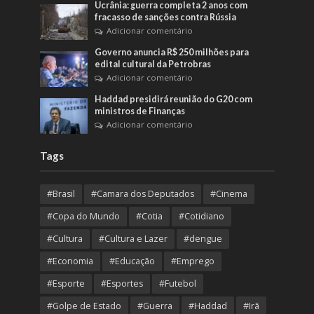
Ucrânia: guerra completa 2 anos com
fracasso de sanções contra Rússia
Adicionar comentário
Governo anuncia R$ 250 milhões para
edital cultural da Petrobras
Adicionar comentário
Haddad presidirá reunião do G20 com
ministros de Finanças
Adicionar comentário
Tags
#Brasil
#Camara dos Deputados
#Cinema
#Copa do Mundo
#Cotia
#Cotidiano
#Cultura
#Cultura e Lazer
#dengue
#Economia
#Educação
#Emprego
#Esporte
#Esportes
#Futebol
#Golpe de Estado
#Guerra
#Haddad
#Irã