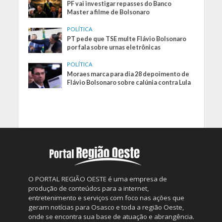
PF vai investigar repasses do Banco
Master a filme de Bolsonaro
POLÍTICA
PT pede que TSE multe Flávio Bolsonaro
por fala sobre urnas eletrônicas
POLÍTICA
Moraes marca para dia 28 depoimento de
Flávio Bolsonaro sobre calúnia contra Lula
O PORTAL REGIÃO OESTE é uma empresa de
produção de conteúdos para a internet,
entretenimento e serviços com foco nas ações que
geram notícias para Osasco e toda a região Oeste,
onde se encontra sua base de atuação e abrangência.