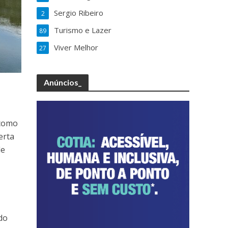
Sergio Ribeiro
2
Turismo e Lazer
89
Viver Melhor
27
Anúncios_
 como
erta
de
do