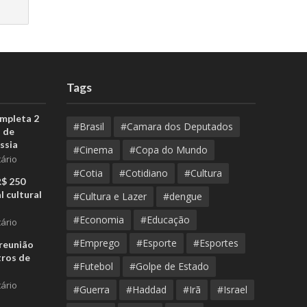
Tags
ompleta 2
#Brasil
#Camara dos Deputados
 de
ssia
#Cinema
#Copa do Mundo
ário
#Cotia
#Cotidiano
#Cultura
R$ 250
l cultural
#Cultura e Lazer
#dengue
#Economia
#Educação
ário
#Emprego
#Esporte
#Esportes
reunião
tros de
#Futebol
#Golpe de Estado
ário
#Guerra
#Haddad
#Irã
#Israel