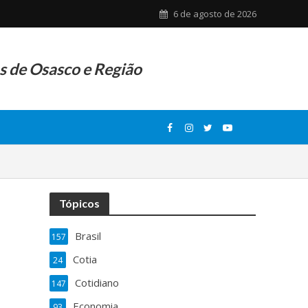
6 de agosto de 2026
as de Osasco e Região
Tópicos
Brasil
157
Cotia
24
Cotidiano
147
Economia
93