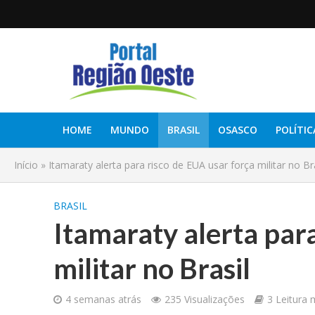
HOME
MUNDO
BRASIL
OSASCO
POLÍTIC
Início
»
Itamaraty alerta para risco de EUA usar força militar no Br
BRASIL
Itamaraty alerta par
militar no Brasil
4 semanas atrás
235 Visualizações
3 Leitura 