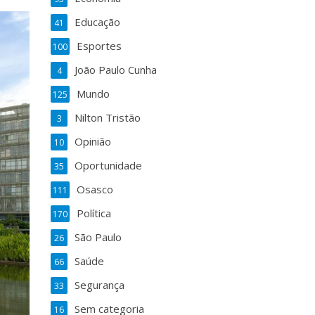
Educação
41
Esportes
100
João Paulo Cunha
4
Mundo
125
Nilton Tristão
3
Opinião
10
Oportunidade
35
Osasco
111
Política
170
São Paulo
26
Saúde
66
Segurança
33
Sem categoria
16