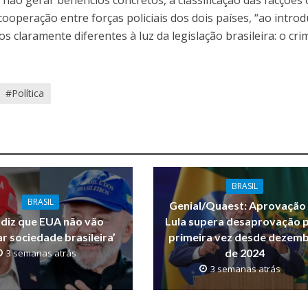
e não gerar benefícios concretos, a classificação das facções
cooperação entre forças policiais dos dois países, “ao introd
 claramente diferentes à luz da legislação brasileira: o cri
#Política
BRASIL
BRASIL
Genial/Quaest: Aprovação
 diz que EUA não vão
Lula supera desaprovação 
r sociedade brasileira’
primeira vez desde dezem
de 2024
3 semanas atrás
3 semanas atrás