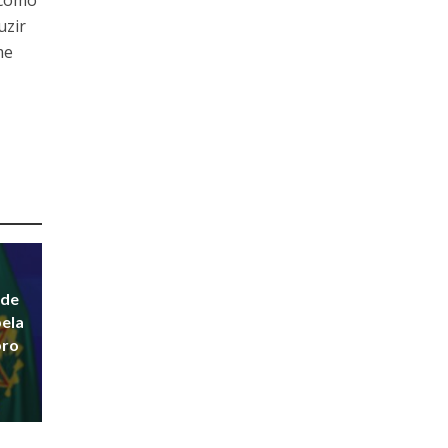
 como
uzir
me
 de
pela
bro