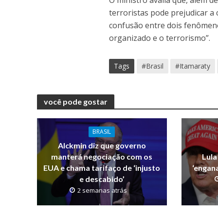
O ministro avalia que, além d
terroristas pode prejudicar a 
confusão entre dois fenômenos
organizado e o terrorismo”.
Tags
#Brasil
#Itamaraty
você pode gostar
BRASIL
Alckmin diz que governo
manterá negociação com os
Lula
EUA e chama tarifaço de ‘injusto
‘engana
e descabido’
2 semanas atrás