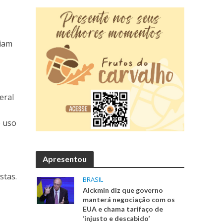
riam
eral
e uso
Apresentou
stas.
BRASIL
Alckmin diz que governo
manterá negociação com os
EUA e chama tarifaço de
‘injusto e descabido’