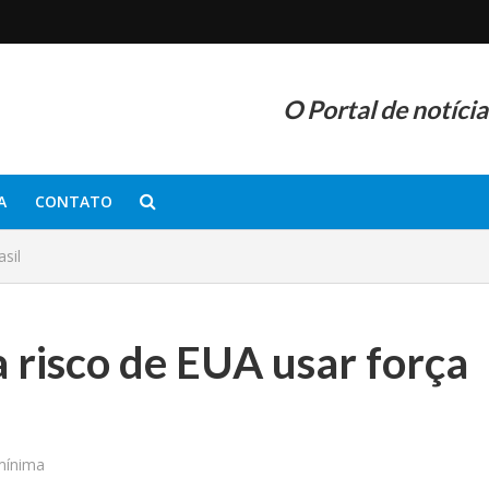
O Portal de notíci
A
CONTATO
asil
a risco de EUA usar força
mínima