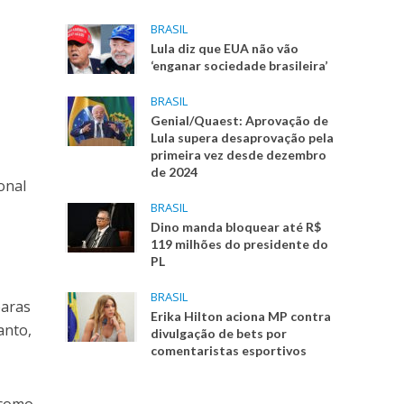
BRASIL
Lula diz que EUA não vão
‘enganar sociedade brasileira’
BRASIL
Genial/Quaest: Aprovação de
Lula supera desaprovação pela
primeira vez desde dezembro
de 2024
onal
BRASIL
Dino manda bloquear até R$
119 milhões do presidente do
PL
BRASIL
earas
Erika Hilton aciona MP contra
anto,
divulgação de bets por
comentaristas esportivos