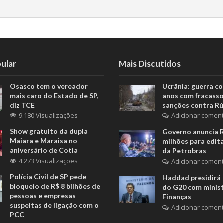
ular
Mais Discutidos
Osasco tem o vereador
Ucrânia: guerra c
mais caro do Estado de SP,
anos com fracasso
diz TCE
sanções contra Rú
9.180 Visualizações
Adicionar coment
Show gratuito da dupla
Governo anuncia 
Maiara e Maraisa no
milhões para edita
aniversário de Cotia
da Petrobras
4.273 Visualizações
Adicionar coment
Polícia Civil de SP pede
Haddad presidirá 
bloqueio de R$ 8 bilhões de
do G20 com minis
pessoas e empresas
Finanças
suspeitas de ligação com o
Adicionar coment
PCC