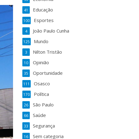
Educação
41
Esportes
100
João Paulo Cunha
4
Mundo
125
Nilton Tristão
3
Opinião
10
Oportunidade
35
Osasco
111
Política
170
São Paulo
26
Saúde
66
Segurança
33
Sem categoria
16