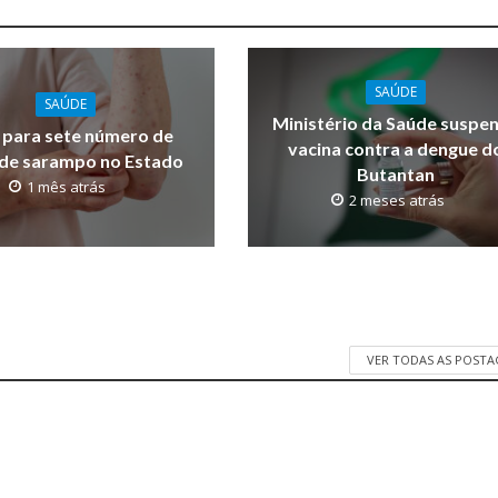
SAÚDE
SAÚDE
Ministério da Saúde suspe
 para sete número de
vacina contra a dengue d
 de sarampo no Estado
Butantan
1 mês atrás
2 meses atrás
VER TODAS AS POST