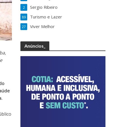
Sergio Ribeiro
2
Turismo e Lazer
89
Viver Melhor
27
Anúncios_
ba,
de
 do
Saúde
a.
blico