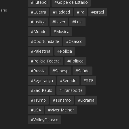
#Futebol
#Golpe de Estado
ário
#Guerra
#Haddad
#Irã
#Israel
#Justiça
#Lazer
#Lula
#Mundo
#Música
#Oportunidade
#Osasco
#Palestina
#Polícia
#Polícia Federal
#Política
#Russia
#Sabesp
#Saúde
#Segurança
#Senado
#STF
#São Paulo
#Transporte
#Trump
#Turismo
#Ucrania
#USA
#Viver Melhor
#VolleyOsasco