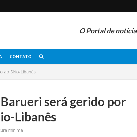
O Portal de notíci
A
CONTATO
do ao Sírio-Libanês
 Barueri será gerido por
rio-Libanês
tura mínima