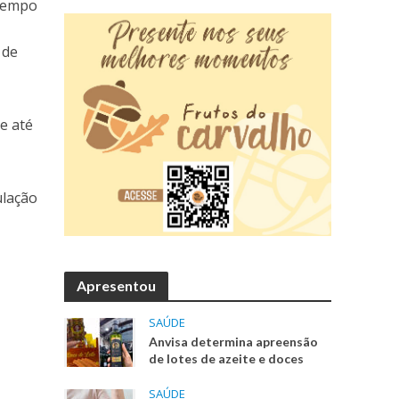
 tempo
 de
e até
ulação
Apresentou
SAÚDE
Anvisa determina apreensão
de lotes de azeite e doces
SAÚDE