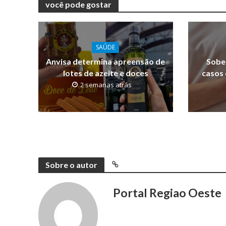
você pode gostar
SAÚDE
Anvisa determina apreensão de
Sobe
lotes de azeite e doces
casos
2 semanas atrás
Sobre o autor
Portal Regiao Oeste