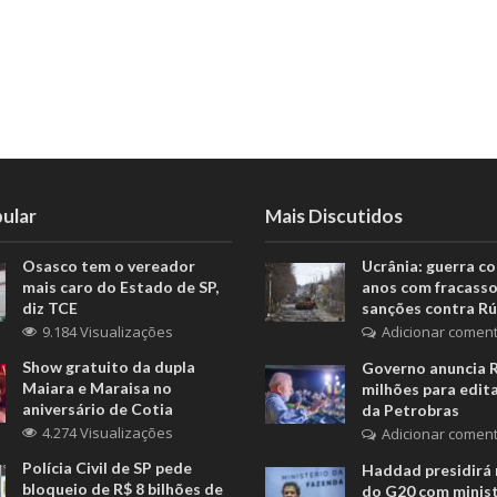
ular
Mais Discutidos
Osasco tem o vereador
Ucrânia: guerra c
mais caro do Estado de SP,
anos com fracasso
diz TCE
sanções contra Rú
9.184 Visualizações
Adicionar coment
Show gratuito da dupla
Governo anuncia 
Maiara e Maraisa no
milhões para edita
aniversário de Cotia
da Petrobras
4.274 Visualizações
Adicionar coment
Polícia Civil de SP pede
Haddad presidirá 
bloqueio de R$ 8 bilhões de
do G20 com minis