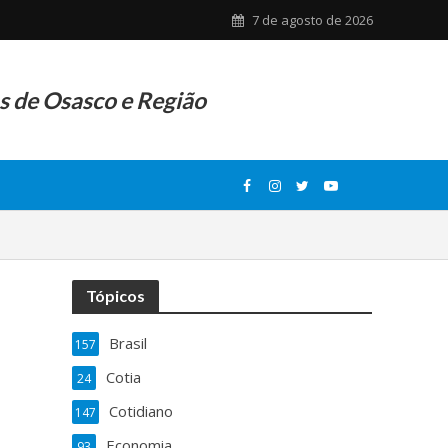
7 de agosto de 2026
as de Osasco e Região
Tópicos
Brasil
157
Cotia
24
Cotidiano
147
Economia
93