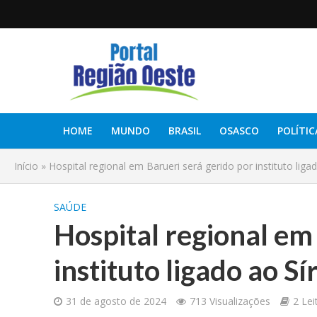
HOME
MUNDO
BRASIL
OSASCO
POLÍTIC
Início
»
Hospital regional em Barueri será gerido por instituto liga
SAÚDE
Hospital regional em
instituto ligado ao Sí
31 de agosto de 2024
713 Visualizações
2 Lei