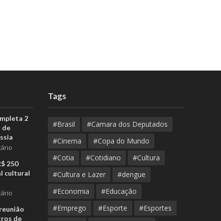
Tags
ompleta 2
#Brasil
#Camara dos Deputados
 de
ssia
#Cinema
#Copa do Mundo
ário
#Cotia
#Cotidiano
#Cultura
R$ 250
l cultural
#Cultura e Lazer
#dengue
#Economia
#Educação
ário
#Emprego
#Esporte
#Esportes
reunião
tros de