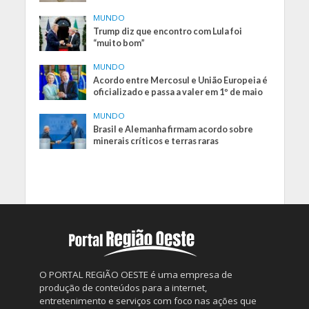
MUNDO
Trump diz que encontro com Lula foi
“muito bom”
MUNDO
Acordo entre Mercosul e União Europeia é
oficializado e passa a valer em 1º de maio
MUNDO
Brasil e Alemanha firmam acordo sobre
minerais críticos e terras raras
O PORTAL REGIÃO OESTE é uma empresa de
produção de conteúdos para a internet,
entretenimento e serviços com foco nas ações que