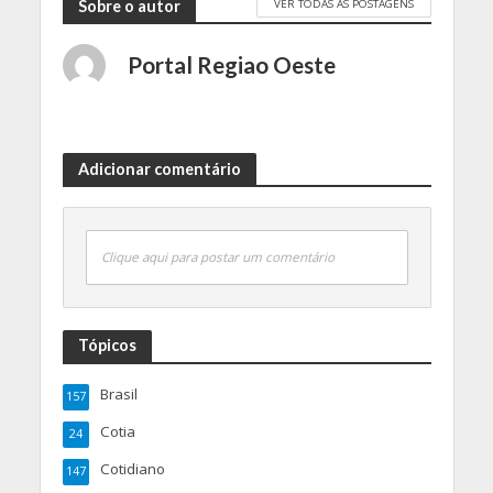
VER TODAS AS POSTAGENS
Sobre o autor
Portal Regiao Oeste
Adicionar comentário
Clique aqui para postar um comentário
Tópicos
Brasil
157
Cotia
24
Cotidiano
147