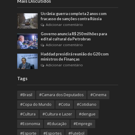
Mais Discutidos
Ucrânia: guerra completa 2 anos com
fracasso de sanções contra Rússia
Adicionar comentário
Governo anuncia R$ 250 milhões para
edital cultural da Petrobras
Adicionar comentário
Haddad presidirá reunião do G20 com
ministros de Finanças
Adicionar comentário
Tags
#Brasil
#Camara dos Deputados
#Cinema
#Copa do Mundo
#Cotia
#Cotidiano
#Cultura
#Cultura e Lazer
#dengue
#Economia
#Educação
#Emprego
#Esporte
#Esportes
#Futebol