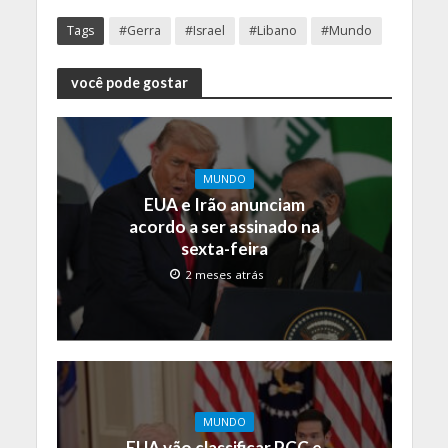
Tags
#Gerra
#Israel
#Libano
#Mundo
você pode gostar
MUNDO
EUA e Irão anunciam
acordo a ser assinado na
sexta-feira
2 meses atrás
MUNDO
EUA vão classificar PCC e