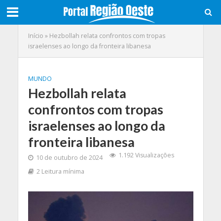
Início
»
Hezbollah relata confrontos com tropas
israelenses ao longo da fronteira libanesa
MUNDO
Hezbollah relata
confrontos com tropas
israelenses ao longo da
fronteira libanesa
1.192 Visualizações
10 de outubro de 2024
2 Leitura mínima