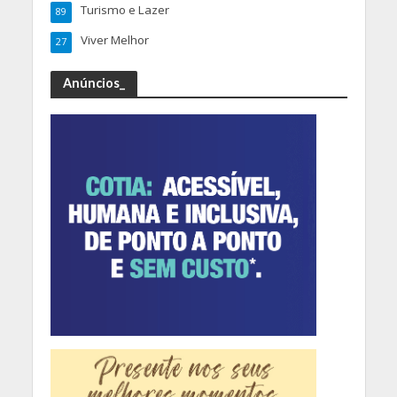
Turismo e Lazer
89
Viver Melhor
27
Anúncios_