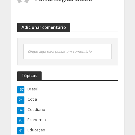
Adicionar comentário
Clique aqui para postar um comentário
Tópicos
Brasil
157
Cotia
24
Cotidiano
147
Economia
93
Educação
41