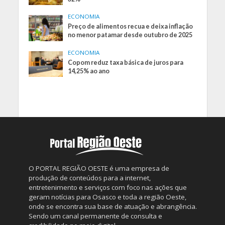
ECONOMIA
Preço de alimentos recua e deixa inflação
no menor patamar desde outubro de 2025
ECONOMIA
Copom reduz taxa básica de juros para
14,25% ao ano
O PORTAL REGIÃO OESTE é uma empresa de
produção de conteúdos para a internet,
entretenimento e serviços com foco nas ações que
geram notícias para Osasco e toda a região Oeste,
onde se encontra sua base de atuação e abrangência.
Sendo um canal permanente de consulta e