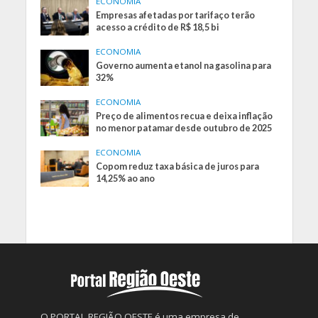
ECONOMIA
Empresas afetadas por tarifaço terão
acesso a crédito de R$ 18,5 bi
ECONOMIA
Governo aumenta etanol na gasolina para
32%
ECONOMIA
Preço de alimentos recua e deixa inflação
no menor patamar desde outubro de 2025
ECONOMIA
Copom reduz taxa básica de juros para
14,25% ao ano
O PORTAL REGIÃO OESTE é uma empresa de