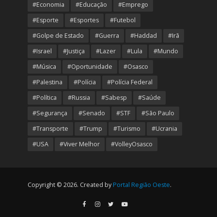
#Economia
#Educação
#Emprego
#Esporte
#Esportes
#Futebol
#Golpe de Estado
#Guerra
#Haddad
#Irã
#Israel
#Justiça
#Lazer
#Lula
#Mundo
#Música
#Oportunidade
#Osasco
#Palestina
#Polícia
#Polícia Federal
#Política
#Russia
#Sabesp
#Saúde
#Segurança
#Senado
#STF
#São Paulo
#Transporte
#Trump
#Turismo
#Ucrania
#USA
#Viver Melhor
#VolleyOsasco
Copyright © 2026. Created by
Portal Região Oeste
.