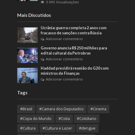
3.945 Visualizações
Mais Discutidos
Ucrânia: guerra completa 2 anos com
fracasso de sanções contra Rússia
Adicionar comentário
Governo anuncia R$ 250 milhões para
edital cultural da Petrobras
Adicionar comentário
Haddad presidirá reunião do G20 com
ministros de Finanças
Adicionar comentário
Tags
#Brasil
#Camara dos Deputados
#Cinema
#Copa do Mundo
#Cotia
#Cotidiano
#Cultura
#Cultura e Lazer
#dengue