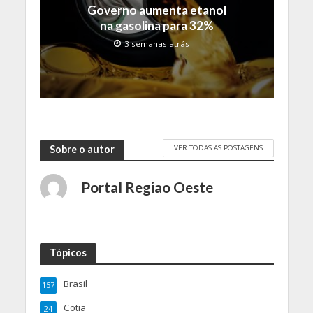
Governo aumenta etanol
na gasolina para 32%
3 semanas atrás
VER TODAS AS POSTAGENS
Sobre o autor
Portal Regiao Oeste
Tópicos
Brasil
157
Cotia
24