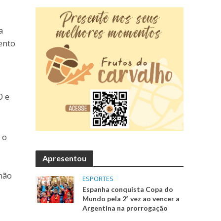
a
ento
O e
 o
Apresentou
 não
ESPORTES
Espanha conquista Copa do
Mundo pela 2ª vez ao vencer a
Argentina na prorrogação