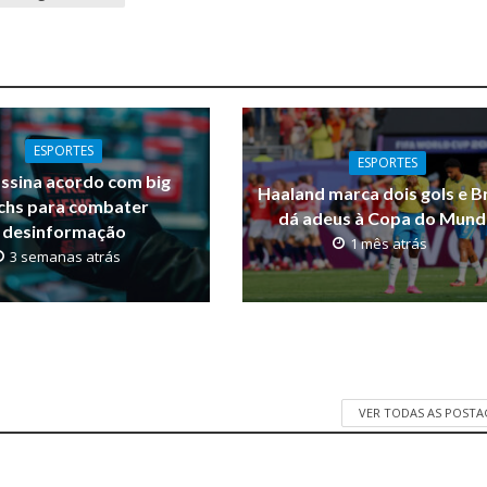
ESPORTES
ESPORTES
ssina acordo com big
Haaland marca dois gols e Br
chs para combater
dá adeus à Copa do Mun
desinformação
1 mês atrás
3 semanas atrás
VER TODAS AS POST