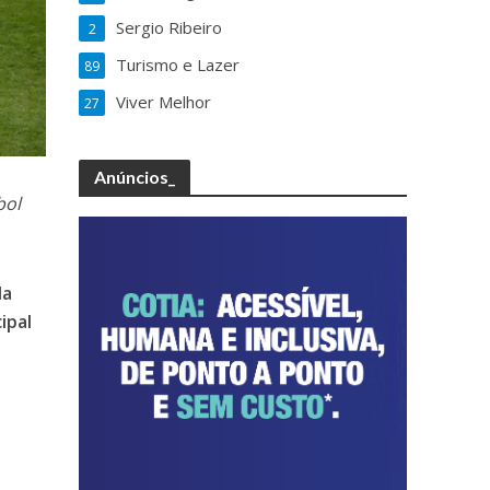
Sergio Ribeiro
2
Turismo e Lazer
89
Viver Melhor
27
Anúncios_
bol
da
ipal