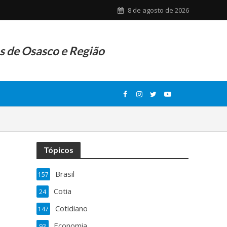
8 de agosto de 2026
as de Osasco e Região
Tópicos
Brasil
157
Cotia
24
Cotidiano
147
Economia
93