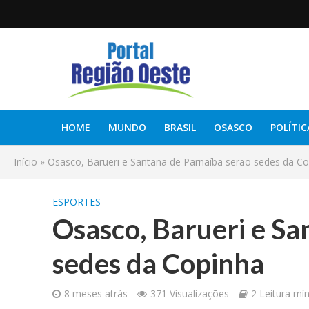
HOME
MUNDO
BRASIL
OSASCO
POLÍTIC
Início
»
Osasco, Barueri e Santana de Parnaíba serão sedes da C
ESPORTES
Osasco, Barueri e Sa
sedes da Copinha
8 meses atrás
371 Visualizações
2 Leitura mí