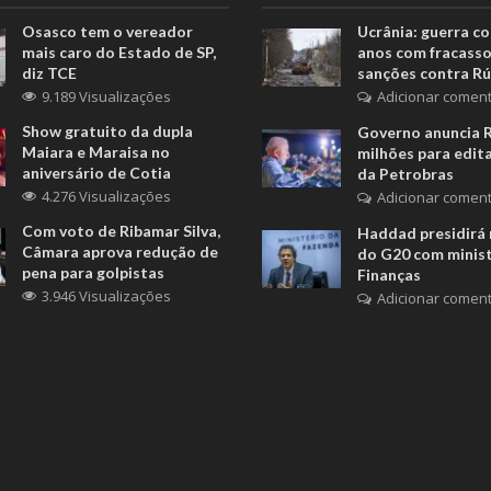
Osasco tem o vereador
Ucrânia: guerra c
mais caro do Estado de SP,
anos com fracasso
diz TCE
sanções contra Rú
9.189 Visualizações
Adicionar coment
Show gratuito da dupla
Governo anuncia 
Maiara e Maraisa no
milhões para edita
aniversário de Cotia
da Petrobras
4.276 Visualizações
Adicionar coment
Com voto de Ribamar Silva,
Haddad presidirá 
Câmara aprova redução de
do G20 com minis
pena para golpistas
Finanças
3.946 Visualizações
Adicionar coment