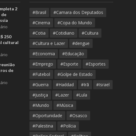
ompleta 2
#Brasil
#Camara dos Deputados
 de
ssia
#Cinema
#Copa do Mundo
ário
#Cotia
#Cotidiano
#Cultura
R$ 250
l cultural
#Cultura e Lazer
#dengue
#Economia
#Educação
ário
#Emprego
#Esporte
#Esportes
reunião
tros de
#Futebol
#Golpe de Estado
ário
#Guerra
#Haddad
#Irã
#Israel
#Justiça
#Lazer
#Lula
#Mundo
#Música
#Oportunidade
#Osasco
#Palestina
#Polícia