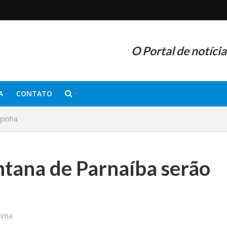
O Portal de notíci
A
CONTATO
opinha
ntana de Parnaíba serão
nima