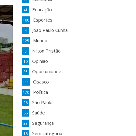
Educação
41
Esportes
100
João Paulo Cunha
4
Mundo
125
Nilton Tristão
3
Opinião
10
Oportunidade
35
Osasco
111
Política
170
São Paulo
26
Saúde
66
Segurança
33
Sem categoria
16