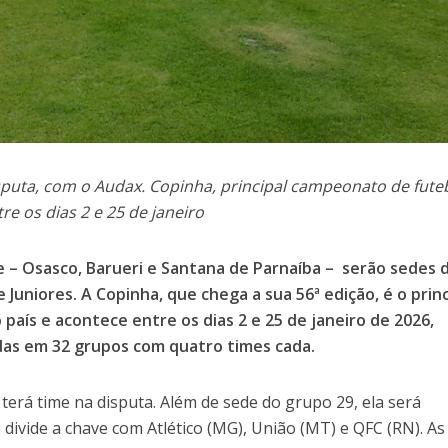
puta, com o Audax. Copinha, principal campeonato de fute
re os dias 2 e 25 de janeiro
e – Osasco, Barueri e Santana de Parnaíba – serão sedes 
Juniores. A Copinha, que chega a sua 56ª edição, é o princ
 país e acontece entre os dias 2 e 25 de janeiro de 2026,
idas em 32 grupos com quatro times cada.
erá time na disputa. Além de sede do grupo 29, ela será
divide a chave com Atlético (MG), União (MT) e QFC (RN). As