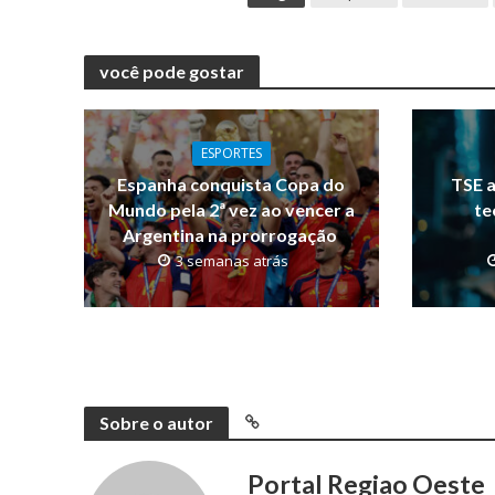
você pode gostar
ESPORTES
Espanha conquista Copa do
TSE a
Mundo pela 2ª vez ao vencer a
te
Argentina na prorrogação
3 semanas atrás
Sobre o autor
Portal Regiao Oeste