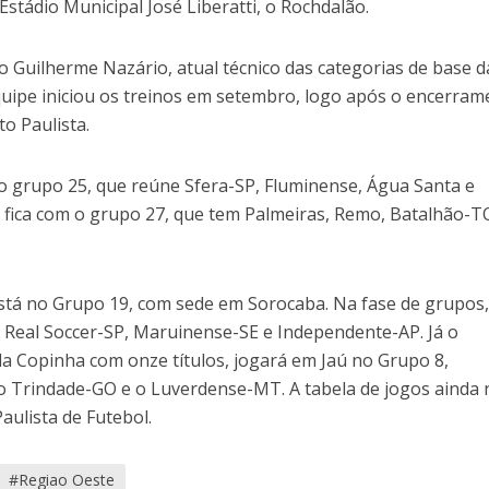
Estádio Municipal José Liberatti, o Rochdalão.
 Guilherme Nazário, atual técnico das categorias de base d
uipe iniciou os treinos em setembro, logo após o encerram
o Paulista.
 o grupo 25, que reúne Sfera-SP, Fluminense, Água Santa e
i fica com o grupo 27, que tem Palmeiras, Remo, Batalhão-T
stá no Grupo 19, com sede em Sorocaba. Na fase de grupos,
o Real Soccer-SP, Maruinense-SE e Independente-AP. Já o
da Copinha com onze títulos, jogará em Jaú no Grupo 8,
o Trindade-GO e o Luverdense-MT. A tabela de jogos ainda
aulista de Futebol.
#Regiao Oeste