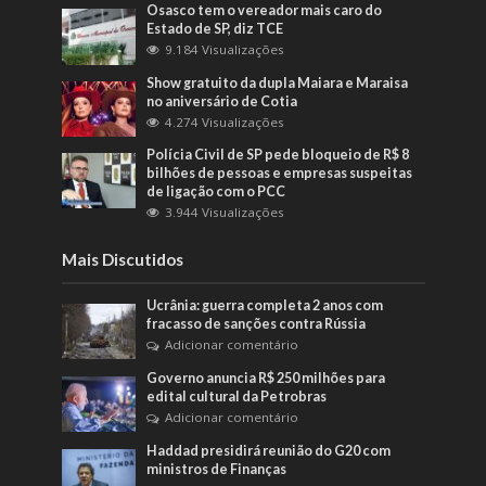
Osasco tem o vereador mais caro do
Estado de SP, diz TCE
9.184 Visualizações
Show gratuito da dupla Maiara e Maraisa
no aniversário de Cotia
4.274 Visualizações
Polícia Civil de SP pede bloqueio de R$ 8
bilhões de pessoas e empresas suspeitas
de ligação com o PCC
3.944 Visualizações
Mais Discutidos
Ucrânia: guerra completa 2 anos com
fracasso de sanções contra Rússia
Adicionar comentário
Governo anuncia R$ 250 milhões para
edital cultural da Petrobras
Adicionar comentário
Haddad presidirá reunião do G20 com
ministros de Finanças