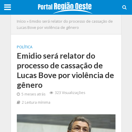
Início
»
Emidio será relator do processo de cassação de
Lucas Bove por violência de gênero
POLÍTICA
Emidio será relator do
processo de cassação de
Lucas Bove por violência de
gênero
323 Visualizações
5 meses atrás
2 Leitura mínima