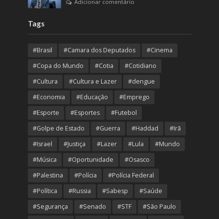
Adicionar comentário
Tags
#Brasil
#Camara dos Deputados
#Cinema
#Copa do Mundo
#Cotia
#Cotidiano
#Cultura
#Cultura e Lazer
#dengue
#Economia
#Educação
#Emprego
#Esporte
#Esportes
#Futebol
#Golpe de Estado
#Guerra
#Haddad
#Irã
#Israel
#Justiça
#Lazer
#Lula
#Mundo
#Música
#Oportunidade
#Osasco
#Palestina
#Polícia
#Polícia Federal
#Política
#Russia
#Sabesp
#Saúde
#Segurança
#Senado
#STF
#São Paulo