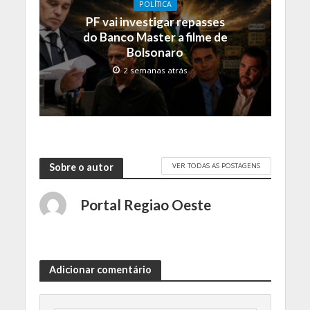
POLÍTICA
PF vai investigar repasses
do Banco Master a filme de
Bolsonaro
2 semanas atrás
VER TODAS AS POSTAGENS
Sobre o autor
Portal Regiao Oeste
Adicionar comentário