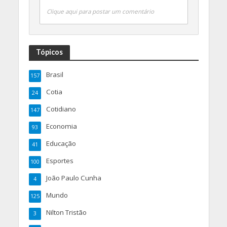
Clique aqui para postar um comentário
Tópicos
Brasil
157
Cotia
24
Cotidiano
147
Economia
93
Educação
41
Esportes
100
João Paulo Cunha
4
Mundo
125
Nilton Tristão
3