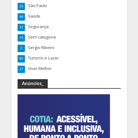
São Paulo
26
Saúde
66
Segurança
33
Sem categoria
16
Sergio Ribeiro
2
Turismo e Lazer
89
Viver Melhor
27
Anúncios_