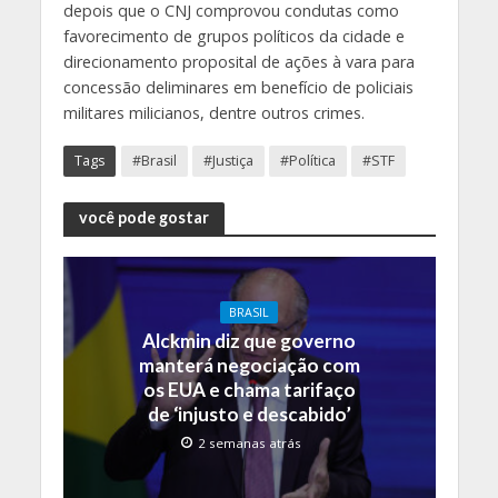
depois que o CNJ comprovou condutas como
favorecimento de grupos políticos da cidade e
direcionamento proposital de ações à vara para
concessão deliminares em benefício de policiais
militares milicianos, dentre outros crimes.
Tags
#Brasil
#Justiça
#Política
#STF
você pode gostar
BRASIL
Alckmin diz que governo
manterá negociação com
os EUA e chama tarifaço
de ‘injusto e descabido’
2 semanas atrás