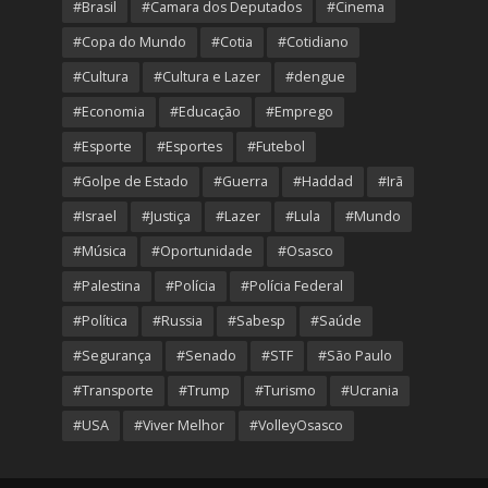
#Brasil
#Camara dos Deputados
#Cinema
#Copa do Mundo
#Cotia
#Cotidiano
#Cultura
#Cultura e Lazer
#dengue
#Economia
#Educação
#Emprego
#Esporte
#Esportes
#Futebol
#Golpe de Estado
#Guerra
#Haddad
#Irã
#Israel
#Justiça
#Lazer
#Lula
#Mundo
#Música
#Oportunidade
#Osasco
#Palestina
#Polícia
#Polícia Federal
#Política
#Russia
#Sabesp
#Saúde
#Segurança
#Senado
#STF
#São Paulo
#Transporte
#Trump
#Turismo
#Ucrania
#USA
#Viver Melhor
#VolleyOsasco