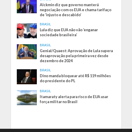
Alckmin diz que governo manterá
negociação com os EUA e chama tarifaço
de ‘injusto e descabido’
BRASIL
Lula diz que EUA não vão ‘enganar
sociedade brasileira’
BRASIL
Genial/Quaest: Aprovação de Lula supera
desaprovação pela primeira vez desde
dezembro de 2024
BRASIL
Dino manda bloquear até R$ 119 milhões
do presidente do PL
BRASIL
Itamaraty alerta para risco de EUA usar
força militar no Brasil