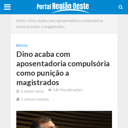
Início
»
Dino acaba com aposentadoria compulsória
como punição a magistrados
BRASIL
Dino acaba com
aposentadoria compulsória
como punição a
magistrados
540 Visualizações
5 meses atrás
2 Leitura mínima