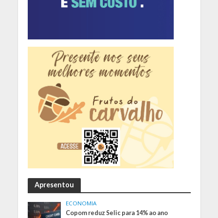
Apresentou
ECONOMIA
Copom reduz Selic para 14% ao ano