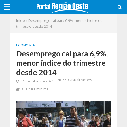
Início
»
Desemprego cai para 6,9%, menor índice do
trimestre desde 2014
ECONOMIA
Desemprego cai para 6,9%,
menor índice do trimestre
desde 2014
559 Visualizações
31 de julho de 2024
3 Leitura mínima