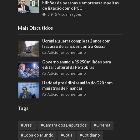
bilhões de pessoas e empresas suspeitas
de ligação com o PCC
3.945 Visualizações
Mais Discutidos
Ucrânia: guerra completa 2 anos com
fracasso de sanções contra Rússia
Adicionar comentário
Governo anuncia R$ 250 milhões para
edital cultural da Petrobras
Adicionar comentário
Haddad presidirá reunião do G20 com
ministros de Finanças
Adicionar comentário
Tags
#Brasil
#Camara dos Deputados
#Cinema
#Copa do Mundo
#Cotia
#Cotidiano