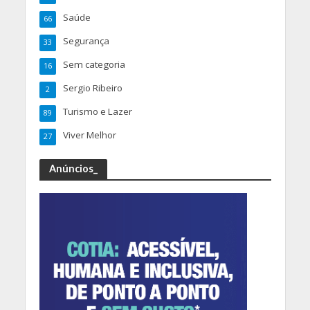
Saúde
66
Segurança
33
Sem categoria
16
Sergio Ribeiro
2
Turismo e Lazer
89
Viver Melhor
27
Anúncios_