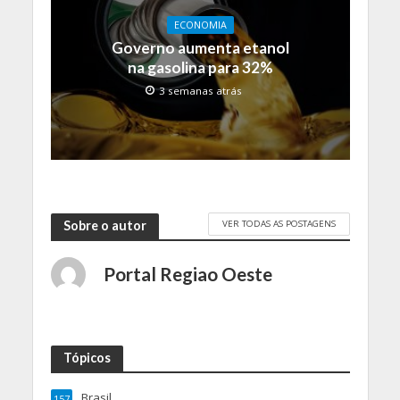
ECONOMIA
Governo aumenta etanol
na gasolina para 32%
3 semanas atrás
VER TODAS AS POSTAGENS
Sobre o autor
Portal Regiao Oeste
Tópicos
Brasil
157