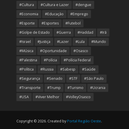
#Cultura
#Cultura e Lazer
#dengue
#Economia
#Educação
#Emprego
#Esporte
#Esportes
#Futebol
#Golpe de Estado
#Guerra
#Haddad
#Irã
#Israel
#Justiça
#Lazer
#Lula
#Mundo
#Música
#Oportunidade
#Osasco
#Palestina
#Polícia
#Polícia Federal
#Política
#Russia
#Sabesp
#Saúde
#Segurança
#Senado
#STF
#São Paulo
#Transporte
#Trump
#Turismo
#Ucrania
#USA
#Viver Melhor
#VolleyOsasco
Copyright © 2026. Created by
Portal Região Oeste
.