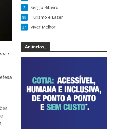
Sergio Ribeiro
2
Turismo e Lazer
89
Viver Melhor
27
Anúncios_
ima e
Defesa
ções
de
s,