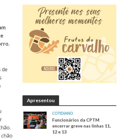
sam
 e
rro.
s de
s
a
Apresentou
o
COTIDIANO
r
Funcionários da CPTM
encerrar greve nas linhas 11,
chão.
12 e 13
o chão