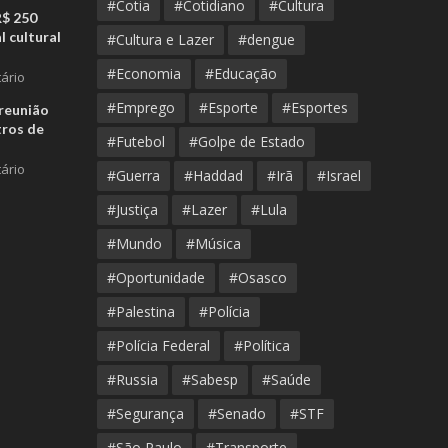
#Cotia
#Cotidiano
#Cultura
R$ 250
l cultural
#Cultura e Lazer
#dengue
#Economia
#Educação
ário
#Emprego
#Esporte
#Esportes
reunião
tros de
#Futebol
#Golpe de Estado
ário
#Guerra
#Haddad
#Irã
#Israel
#Justiça
#Lazer
#Lula
#Mundo
#Música
#Oportunidade
#Osasco
#Palestina
#Polícia
#Polícia Federal
#Política
#Russia
#Sabesp
#Saúde
#Segurança
#Senado
#STF
#São Paulo
#Transporte