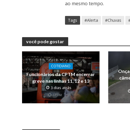
ao mesmo tempo.
Tags
#Alerta
#Chuvas
você pode gostar
COTIDIANO
Onça-
Funcionários da CPTM encerrar
câme
greve nas linhas 11, 12 e 13
3 dias atrás