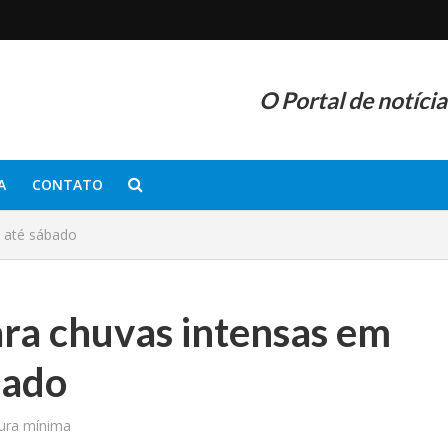
O Portal de notíci
A
CONTATO
o até sábado
para chuvas intensas em
bado
tura mínima