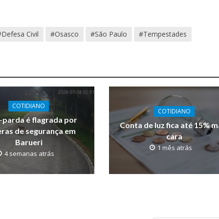
#Defesa Civil
#Osasco
#São Paulo
#Tempestades
COTIDIANO
COTIDIANO
parda é flagrada por
Conta de luz fica até 15% m
ras de segurança em
cara
Barueri
1 mês atrás
4 semanas atrás