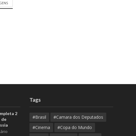
AGENS
Tags
ompleta 2
#Brasil
#Camara dos Deputados
 de
ssia
#Cinema
#Copa do Mundo
ário