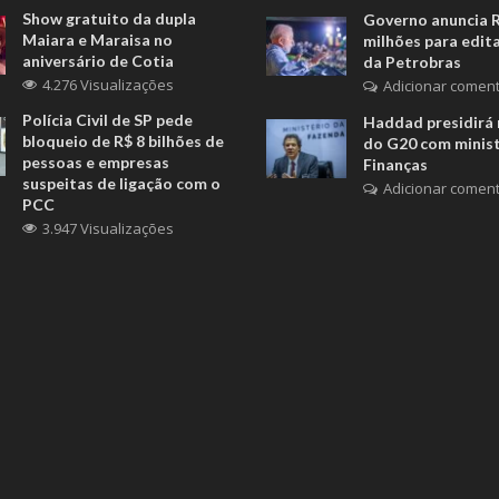
Show gratuito da dupla
Governo anuncia 
Maiara e Maraisa no
milhões para edita
aniversário de Cotia
da Petrobras
4.276 Visualizações
Adicionar coment
Polícia Civil de SP pede
Haddad presidirá 
bloqueio de R$ 8 bilhões de
do G20 com minis
pessoas e empresas
Finanças
suspeitas de ligação com o
Adicionar coment
PCC
3.947 Visualizações