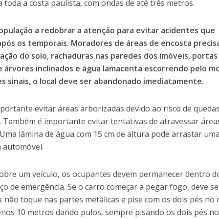
 toda a costa paulista, com ondas de até três metros.
pulação a redobrar a atenção para evitar acidentes que
após os temporais. Moradores de áreas de encosta preci
ação do solo, rachaduras nas paredes dos imóveis, portas
e árvores inclinados e água lamacenta escorrendo pelo mo
s sinais, o local deve ser abandonado imediatamente.
portante evitar áreas arborizadas devido ao risco de queda
. Também é importante evitar tentativas de atravessar área
 Uma lâmina de água com 15 cm de altura pode arrastar um
m automóvel.
sobre um veículo, os ocupantes devem permanecer dentro d
iço de emergência. Se o carro começar a pegar fogo, deve se
 não toque nas partes metálicas e pise com os dois pés no 
enos 10 metros dando pulos, sempre pisando os dois pés n