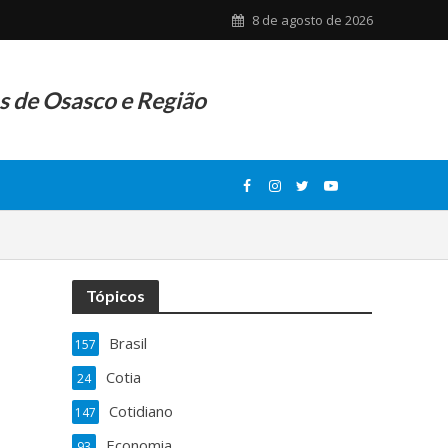
8 de agosto de 2026
as de Osasco e Região
Tópicos
Brasil
157
Cotia
24
Cotidiano
147
Economia
93