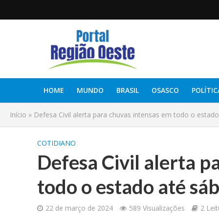
HOME
MUNDO
BRASIL
OSASCO
POLÍTIC
Início
»
Defesa Civil alerta para chuvas intensas em todo o estad
COTIDIANO
Defesa Civil alerta 
todo o estado até sá
22 de março de 2024
589 Visualizações
2 Lei