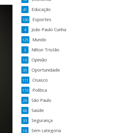
Educação
41
Esportes
100
João Paulo Cunha
4
Mundo
125
Nilton Tristão
3
Opinião
10
Oportunidade
35
Osasco
111
Política
170
São Paulo
26
Saúde
66
Segurança
33
Sem categoria
16