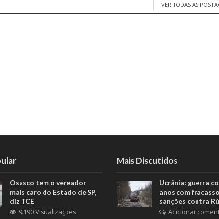
VER TODAS AS POST
ular
Mais Discutidos
Osasco tem o vereador
Ucrânia: guerra c
mais caro do Estado de SP,
anos com fracasso
diz TCE
sanções contra Rú
9.190 Visualizações
Adicionar coment