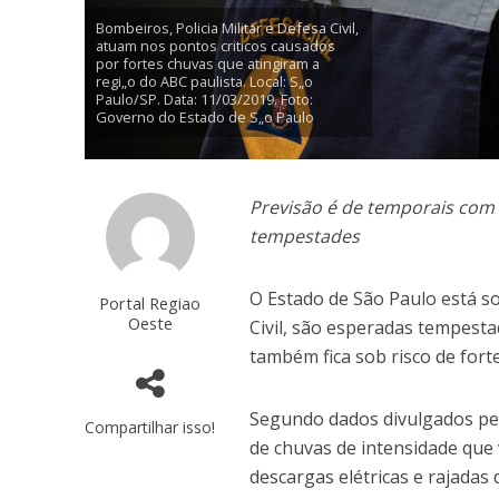
Bombeiros, Policia Militar e Defesa Civil,
atuam nos pontos criticos causados
por fortes chuvas que atingiram a
regi„o do ABC paulista. Local: S„o
Paulo/SP. Data: 11/03/2019. Foto:
Governo do Estado de S„o Paulo
Previsão é de temporais com r
tempestades
O Estado de São Paulo está so
Portal Regiao
Oeste
Civil, são esperadas tempestad
também fica sob risco de fort
Segundo dados divulgados pe
Compartilhar isso!
de chuvas de intensidade que
descargas elétricas e rajada