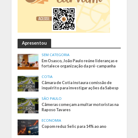
Apresentou
SEM CATEGORIA
Em Osasco, João Paulo reúne lideranças e
fortalece organização da pré-campanha
COTIA
Câmara de Cotia instaura comissão de
inquérito para investigar ações da Sabesp
SÃO PAULO
Câmeras começam a multar motoristas na
Raposo Tavares
ECONOMIA
Copom reduz Selic para 14% ao ano