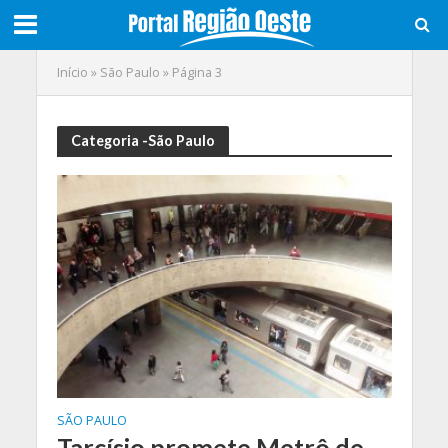
Início
»
São Paulo
»
Página 3
Categoria -São Paulo
SÃO PAULO
Tarcísio promete Metrô de