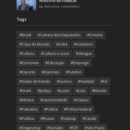
ministros de Finanças
Adicionar comentário
Tags
#Brasil
#Camara dos Deputados
#Cinema
#Copa do Mundo
#Cotia
#Cotidiano
#Cultura
#Cultura e Lazer
#dengue
#Economia
#Educação
#Emprego
#Esporte
#Esportes
#Futebol
#Golpe de Estado
#Guerra
#Haddad
#Irã
#Israel
#Justiça
#Lazer
#Lula
#Mundo
#Música
#Oportunidade
#Osasco
#Palestina
#Polícia
#Polícia Federal
#Política
#Russia
#Sabesp
#Saúde
#Segurança
#Senado
#STF
#São Paulo