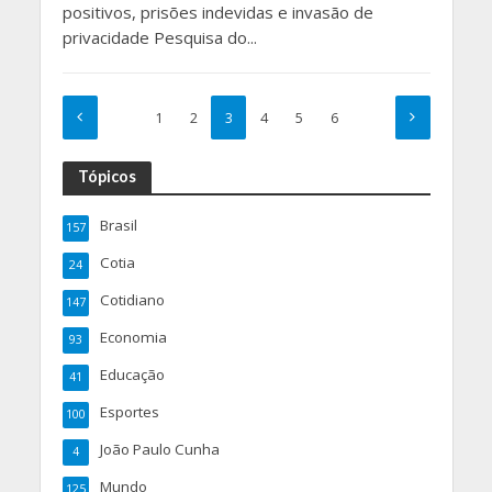
positivos, prisões indevidas e invasão de
privacidade Pesquisa do...
1
2
3
4
5
6
Tópicos
Brasil
157
Cotia
24
Cotidiano
147
Economia
93
Educação
41
Esportes
100
João Paulo Cunha
4
Mundo
125