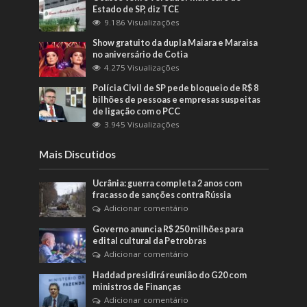
Estado de SP, diz TCE
9.186 Visualizações
Show gratuito da dupla Maiara e Maraisa
no aniversário de Cotia
4.275 Visualizações
Polícia Civil de SP pede bloqueio de R$ 8
bilhões de pessoas e empresas suspeitas
de ligação com o PCC
3.945 Visualizações
Mais Discutidos
Ucrânia: guerra completa 2 anos com
fracasso de sanções contra Rússia
Adicionar comentário
Governo anuncia R$ 250 milhões para
edital cultural da Petrobras
Adicionar comentário
Haddad presidirá reunião do G20 com
ministros de Finanças
Adicionar comentário