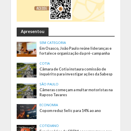
Apresentou
SEM CATEGORIA
Em Osasco, João Paulo reúne lideranças e
fortalece organização da pré-campanha
COTIA
Câmara de Cotia instaura comissão de
inquérito para investigar ações da Sabesp
SÃO PAULO
Câmeras começam a multar motoristas na
Raposo Tavares
ECONOMIA
Copom reduz Selic para 14% ao ano
COTIDIANO