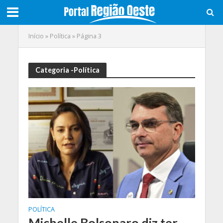
Início
»
Política
»
Página 3
Categoria -Política
POLÍTICA
Michelle Bolsonaro diz ter