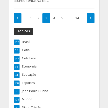
apurou tentativa de...
1
2
3
4
5
…
34
Tópicos
Brasil
157
Cotia
24
Cotidiano
147
Economia
93
Educação
41
Esportes
100
João Paulo Cunha
4
Mundo
125
Nilton Tristão
3