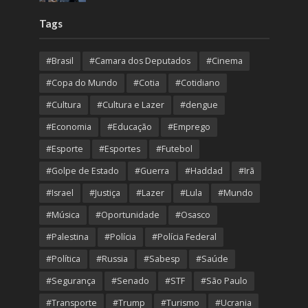
Tags
#Brasil
#Camara dos Deputados
#Cinema
#Copa do Mundo
#Cotia
#Cotidiano
#Cultura
#Cultura e Lazer
#dengue
#Economia
#Educação
#Emprego
#Esporte
#Esportes
#Futebol
#Golpe de Estado
#Guerra
#Haddad
#Irã
#Israel
#Justiça
#Lazer
#Lula
#Mundo
#Música
#Oportunidade
#Osasco
#Palestina
#Polícia
#Polícia Federal
#Política
#Russia
#Sabesp
#Saúde
#Segurança
#Senado
#STF
#São Paulo
#Transporte
#Trump
#Turismo
#Ucrania