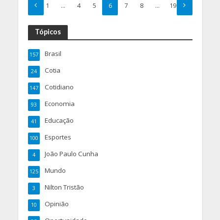
1
…
4
5
6
7
8
…
19
Tópicos
Brasil
157
Cotia
24
Cotidiano
147
Economia
93
Educação
41
Esportes
100
João Paulo Cunha
4
Mundo
125
Nilton Tristão
3
Opinião
10