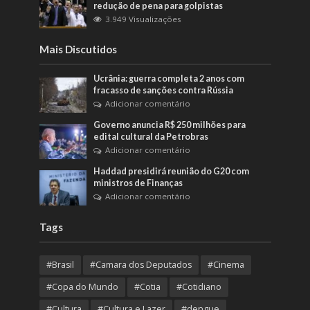
redução de pena para golpistas
3.949 Visualizações
Mais Discutidos
Ucrânia: guerra completa 2 anos com
fracasso de sanções contra Rússia
Adicionar comentário
Governo anuncia R$ 250 milhões para
edital cultural da Petrobras
Adicionar comentário
Haddad presidirá reunião do G20 com
ministros de Finanças
Adicionar comentário
Tags
#Brasil
#Camara dos Deputados
#Cinema
#Copa do Mundo
#Cotia
#Cotidiano
#Cultura
#Cultura e Lazer
#dengue