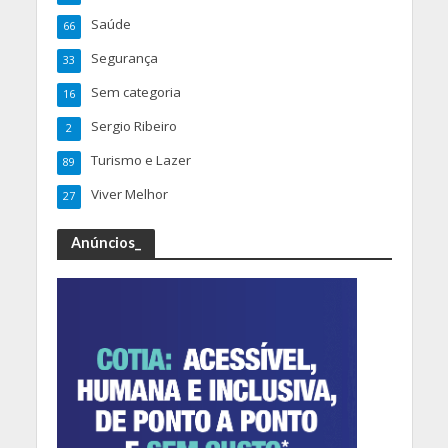
Saúde
66
Segurança
33
Sem categoria
16
Sergio Ribeiro
2
Turismo e Lazer
89
Viver Melhor
27
Anúncios_