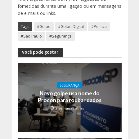
fornecidas durante uma ligação ou em mensagens
de e-mails ou links.
Tags
#Golpe
#Golpe Digital
#Política
#São Paulo
#Segurança
você pode gostar
SEGURANÇA
Novo golpe usa nome do
Procon para roubar dados
2 semanas atrás