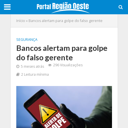
Início
»
Bancos alertam para golpe do falso gerente
SEGURANÇA
Bancos alertam para golpe
do falso gerente
296 Visualizações
5 meses atrás
2 Leitura mínima