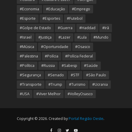
#Economia
#Educação
#Emprego
#Esporte
#Esportes
#Futebol
#Golpe de Estado
#Guerra
#Haddad
#Irã
#Israel
#Justiça
#Lazer
#Lula
#Mundo
#Música
#Oportunidade
#Osasco
#Palestina
#Polícia
#Polícia Federal
#Política
#Russia
#Sabesp
#Saúde
#Segurança
#Senado
#STF
#São Paulo
#Transporte
#Trump
#Turismo
#Ucrania
#USA
#Viver Melhor
#VolleyOsasco
Copyright © 2026. Created by
Portal Região Oeste
.