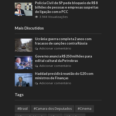
Polícia Civil de SP pede bloqueio de R$ 8
bilhões de pessoas e empresas suspeitas
de ligação com o PCC
3.944 Visualizações
Mais Discutidos
Ucrânia: guerra completa 2 anos com
fracasso de sanções contra Rússia
Adicionar comentário
Governo anuncia R$ 250 milhões para
edital cultural da Petrobras
Adicionar comentário
Haddad presidirá reunião do G20 com
ministros de Finanças
Adicionar comentário
Tags
#Brasil
#Camara dos Deputados
#Cinema