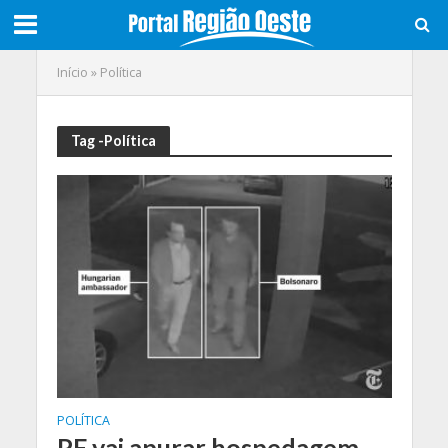
Início
»
Política
Tag -Política
POLÍTICA
PF vai apurar hospedagem