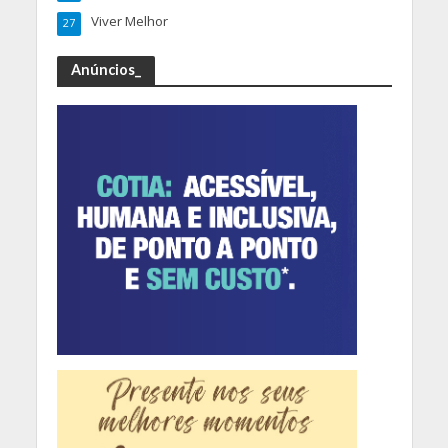
Viver Melhor
27
Anúncios_