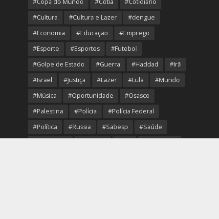
#Copa do Mundo
#Cotia
#Cotidiano
#Cultura
#Cultura e Lazer
#dengue
#Economia
#Educação
#Emprego
#Esporte
#Esportes
#Futebol
#Golpe de Estado
#Guerra
#Haddad
#Irã
#Israel
#Justiça
#Lazer
#Lula
#Mundo
#Música
#Oportunidade
#Osasco
#Palestina
#Polícia
#Polícia Federal
#Política
#Russia
#Sabesp
#Saúde
#Segurança
#Senado
#STF
#São Paulo
#Transporte
#Trump
#Turismo
#Ucrania
#USA
#Viver Melhor
#VolleyOsasco
Copyright © 2026. Created by
Portal Região Oeste
.