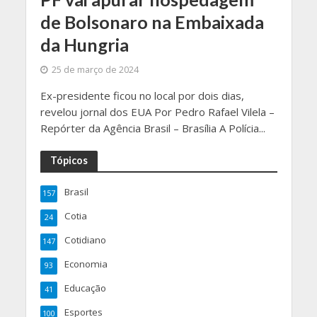
de Bolsonaro na Embaixada
da Hungria
25 de março de 2024
Ex-presidente ficou no local por dois dias,
revelou jornal dos EUA Por Pedro Rafael Vilela –
Repórter da Agência Brasil – Brasília A Polícia...
Tópicos
Brasil
157
Cotia
24
Cotidiano
147
Economia
93
Educação
41
Esportes
100