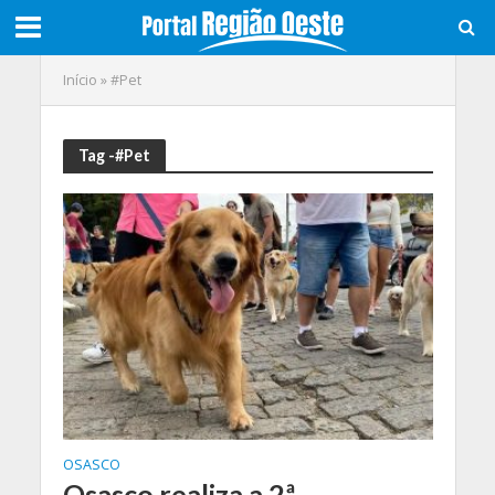
Início
»
#Pet
Tag -#Pet
OSASCO
Osasco realiza a 2ª