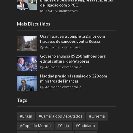
bilhões de pessoas e empresas suspeitas
de ligação com o PCC
3.943 Visualizações
Mais Discutidos
Ucrânia: guerra completa 2 anos com
fracasso de sanções contra Rússia
Adicionar comentário
Governo anuncia R$ 250 milhões para
edital cultural da Petrobras
Adicionar comentário
Haddad presidirá reunião do G20 com
ministros de Finanças
Adicionar comentário
Tags
#Brasil
#Camara dos Deputados
#Cinema
#Copa do Mundo
#Cotia
#Cotidiano