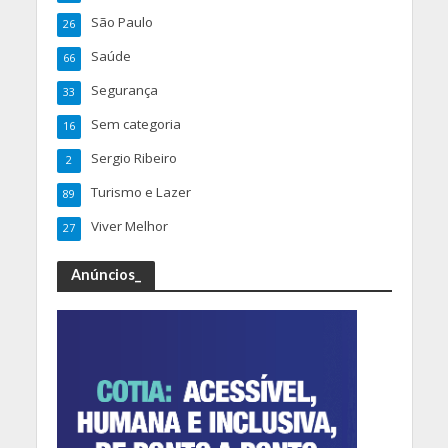
São Paulo
26
Saúde
66
Segurança
33
Sem categoria
16
Sergio Ribeiro
2
Turismo e Lazer
89
Viver Melhor
27
Anúncios_