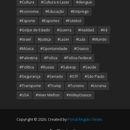
#Cultura
#Cultura e Lazer
#dengue
#Economia
#Educação
#Emprego
#Esporte
#Esportes
#Futebol
#Golpe de Estado
#Guerra
#Haddad
#Irã
#Israel
#Justiça
#Lazer
#Lula
#Mundo
#Música
#Oportunidade
#Osasco
#Palestina
#Polícia
#Polícia Federal
#Política
#Russia
#Sabesp
#Saúde
#Segurança
#Senado
#STF
#São Paulo
#Transporte
#Trump
#Turismo
#Ucrania
#USA
#Viver Melhor
#VolleyOsasco
Copyright © 2026. Created by
Portal Região Oeste
.