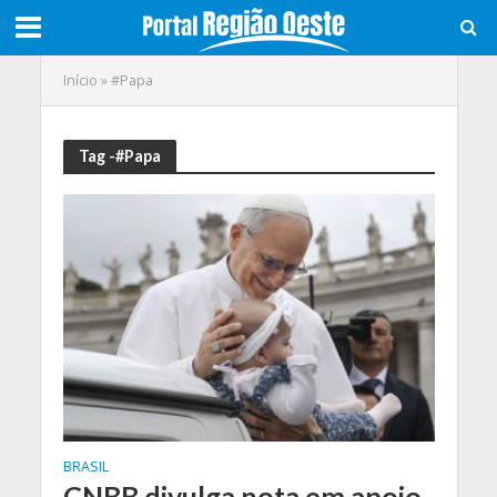
Início
»
#Papa
Tag -#Papa
BRASIL
CNBB divulga nota em apoio