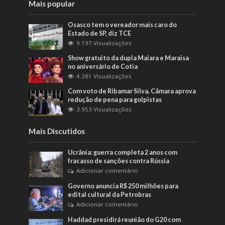
Mais popular
Osasco tem o vereador mais caro do
Estado de SP, diz TCE
9.197 Visualizações
Show gratuito da dupla Maiara e Maraisa
no aniversário de Cotia
4.281 Visualizações
Com voto de Ribamar Silva, Câmara aprova
redução de pena para golpistas
3.953 Visualizações
Mais Discutidos
Ucrânia: guerra completa 2 anos com
fracasso de sanções contra Rússia
Adicionar comentário
Governo anuncia R$ 250 milhões para
edital cultural da Petrobras
Adicionar comentário
Haddad presidirá reunião do G20 com