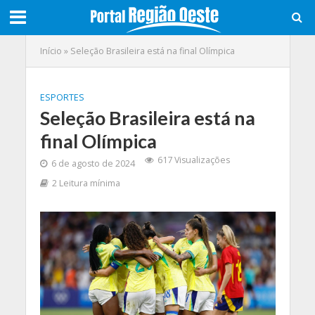
Início
»
Seleção Brasileira está na final Olímpica
ESPORTES
Seleção Brasileira está na
final Olímpica
617 Visualizações
6 de agosto de 2024
2 Leitura mínima