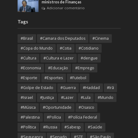
ministros de Finanças
Adicionar comentário
Tags
#Brasil
#Camara dos Deputados
#Cinema
#Copa do Mundo
#Cotia
#Cotidiano
#Cultura
#Cultura e Lazer
#dengue
#Economia
#Educação
#Emprego
#Esporte
#Esportes
#Futebol
#Golpe de Estado
#Guerra
#Haddad
#Irã
#Israel
#Justiça
#Lazer
#Lula
#Mundo
#Música
#Oportunidade
#Osasco
#Palestina
#Polícia
#Polícia Federal
#Política
#Russia
#Sabesp
#Saúde
#Segurança
#Senado
#STF
#São Paulo