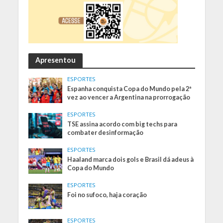
Apresentou
ESPORTES
Espanha conquista Copa do Mundo pela 2ª
vez ao vencer a Argentina na prorrogação
ESPORTES
TSE assina acordo com big techs para
combater desinformação
ESPORTES
Haaland marca dois gols e Brasil dá adeus à
Copa do Mundo
ESPORTES
Foi no sufoco, haja coração
ESPORTES