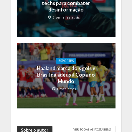
techs para combater
desinformação
3 semanas atrás
ESPORTES
Haaland marca dois gols e
Brasil dá adeus à Copa do
Mundo
1 mês atrás
VER TODAS AS POSTAGENS
Sobre o autor