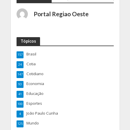
Portal Regiao Oeste
Tópicos
Brasil
157
Cotia
24
Cotidiano
147
Economia
93
Educação
41
Esportes
100
João Paulo Cunha
4
Mundo
125