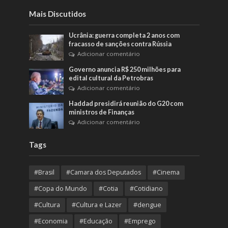
Mais Discutidos
Ucrânia: guerra completa 2 anos com
fracasso de sanções contra Rússia
Adicionar comentário
Governo anuncia R$ 250 milhões para
edital cultural da Petrobras
Adicionar comentário
Haddad presidirá reunião do G20 com
ministros de Finanças
Adicionar comentário
Tags
#Brasil
#Camara dos Deputados
#Cinema
#Copa do Mundo
#Cotia
#Cotidiano
#Cultura
#Cultura e Lazer
#dengue
#Economia
#Educação
#Emprego