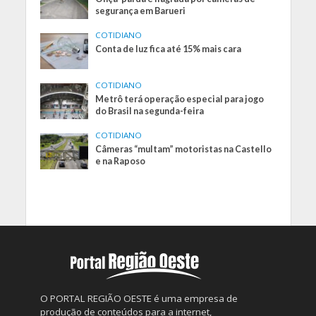
segurança em Barueri
COTIDIANO
Conta de luz fica até 15% mais cara
COTIDIANO
Metrô terá operação especial para jogo
do Brasil na segunda-feira
COTIDIANO
Câmeras “multam” motoristas na Castello
e na Raposo
O PORTAL REGIÃO OESTE é uma empresa de
produção de conteúdos para a internet,