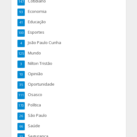
Cotidiano
147
Economia
93
Educação
41
Esportes
100
João Paulo Cunha
4
Mundo
125
Nilton Tristão
3
Opinião
10
Oportunidade
35
Osasco
111
Política
170
São Paulo
26
Saúde
66
Segurança
33