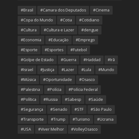
#Brasil
#Camara dos Deputados
#Cinema
#Copa do Mundo
#Cotia
#Cotidiano
#Cultura
#Cultura e Lazer
#dengue
#Economia
#Educação
#Emprego
#Esporte
#Esportes
#Futebol
#Golpe de Estado
#Guerra
#Haddad
#Irã
#Israel
#Justiça
#Lazer
#Lula
#Mundo
#Música
#Oportunidade
#Osasco
#Palestina
#Polícia
#Polícia Federal
#Política
#Russia
#Sabesp
#Saúde
#Segurança
#Senado
#STF
#São Paulo
#Transporte
#Trump
#Turismo
#Ucrania
#USA
#Viver Melhor
#VolleyOsasco