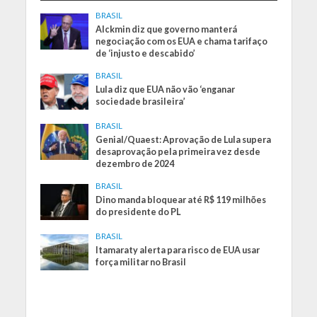
BRASIL
Alckmin diz que governo manterá
negociação com os EUA e chama tarifaço
de ‘injusto e descabido’
BRASIL
Lula diz que EUA não vão ‘enganar
sociedade brasileira’
BRASIL
Genial/Quaest: Aprovação de Lula supera
desaprovação pela primeira vez desde
dezembro de 2024
BRASIL
Dino manda bloquear até R$ 119 milhões
do presidente do PL
BRASIL
Itamaraty alerta para risco de EUA usar
força militar no Brasil