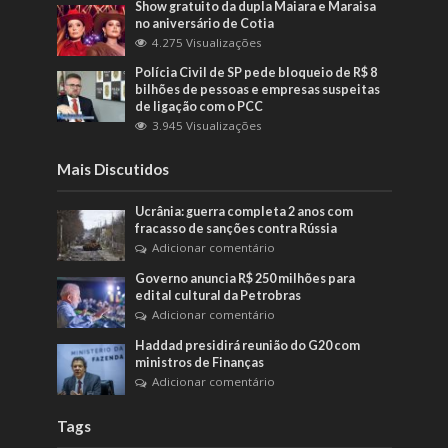
Show gratuito da dupla Maiara e Maraisa
no aniversário de Cotia
4.275 Visualizações
Polícia Civil de SP pede bloqueio de R$ 8
bilhões de pessoas e empresas suspeitas
de ligação com o PCC
3.945 Visualizações
Mais Discutidos
Ucrânia: guerra completa 2 anos com
fracasso de sanções contra Rússia
Adicionar comentário
Governo anuncia R$ 250 milhões para
edital cultural da Petrobras
Adicionar comentário
Haddad presidirá reunião do G20 com
ministros de Finanças
Adicionar comentário
Tags