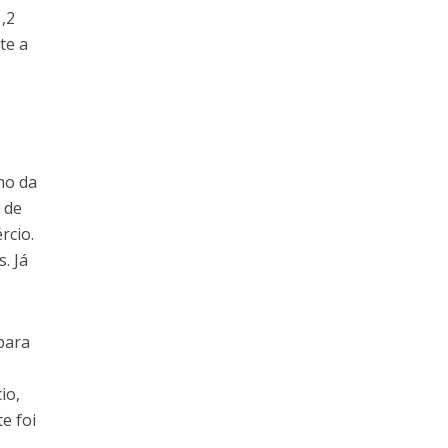
,2
te a
ho da
 de
rcio.
. Já
para
io,
e foi