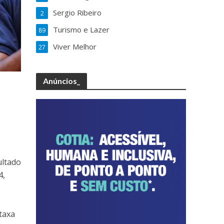
Sergio Ribeiro
2
Turismo e Lazer
89
Viver Melhor
27
Anúncios_
ultado
4,
 taxa