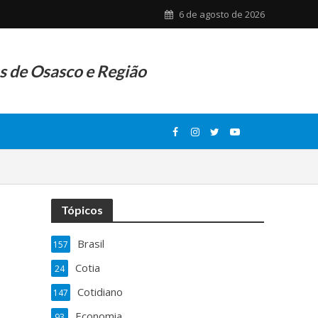
6 de agosto de 2026
as de Osasco e Região
Tópicos
Brasil
157
Cotia
24
Cotidiano
147
Economia
93