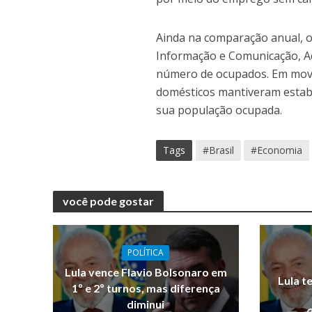
Ainda na comparação anual, o
Informação e Comunicação, Ad
número de ocupados. Em movim
domésticos mantiveram estabi
sua população ocupada.
Tags
#Brasil
#Economia
você pode gostar
POLÍTICA
Lula vence Flavio Bolsonaro em
Lula t
1º e 2º turnos, mas diferença
diminui