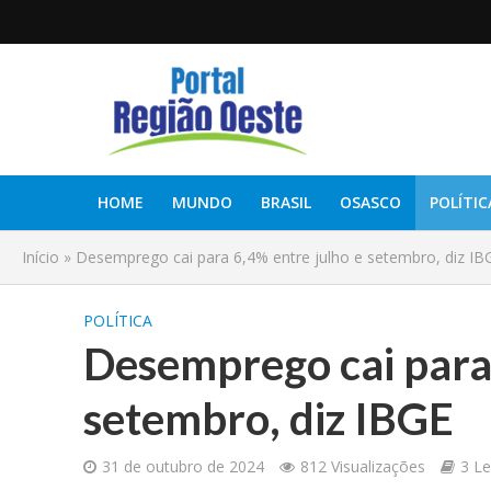
HOME
MUNDO
BRASIL
OSASCO
POLÍTIC
Início
»
Desemprego cai para 6,4% entre julho e setembro, diz IB
POLÍTICA
Desemprego cai para 
setembro, diz IBGE
31 de outubro de 2024
812 Visualizações
3 Le