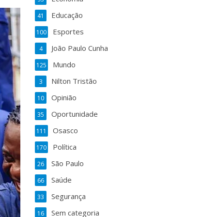
Educação
41
Esportes
100
João Paulo Cunha
4
Mundo
125
Nilton Tristão
3
Opinião
10
Oportunidade
35
Osasco
111
Política
170
São Paulo
26
Saúde
66
Segurança
33
Sem categoria
16