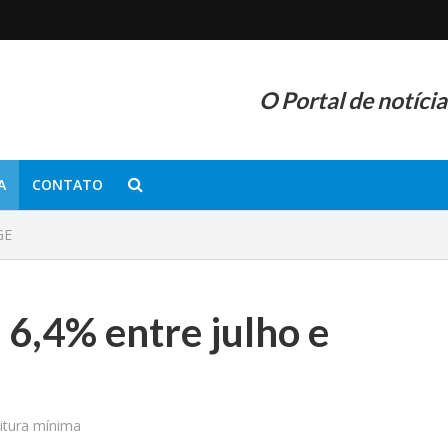
O Portal de notíci
A
CONTATO
GE
6,4% entre julho e
itura mínima