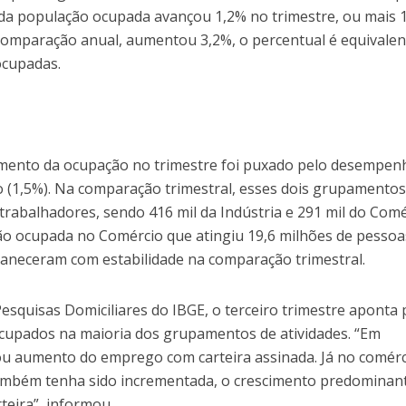
 da população ocupada avançou 1,2% no trimestre, ou mais 1
comparação anual, aumentou 3,2%, o percentual é equivalen
ocupadas.
mento da ocupação no trimestre foi puxado pelo desempen
o (1,5%). Na comparação trimestral, esses dois grupamentos
trabalhadores, sendo 416 mil da Indústria e 291 mil do Comé
ão ocupada no Comércio que atingiu 19,6 milhões de pessoas
neceram com estabilidade na comparação trimestral.
squisas Domiciliares do IBGE, o terceiro trimestre aponta 
cupados na maioria dos grupamentos de atividades. “Em
trou aumento do emprego com carteira assinada. Já no comérc
ambém tenha sido incrementada, o crescimento predominant
eira”, informou.