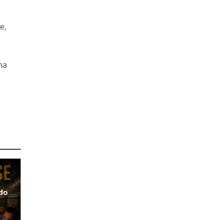
e,
na
 do