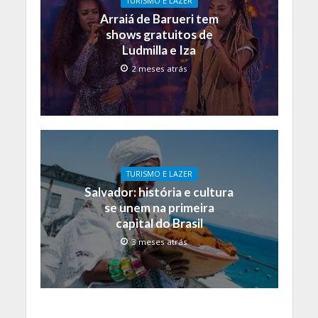
TURISMO E LAZER
Arraiá de Barueri tem
shows gratuitos de
Ludmilla e Iza
2 meses atrás
TURISMO E LAZER
Salvador: história e cultura
se unem na primeira
capital do Brasil
3 meses atrás