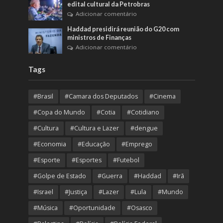
edital cultural da Petrobras
Adicionar comentário
Haddad presidirá reunião do G20 com
ministros de Finanças
Adicionar comentário
Tags
#Brasil
#Camara dos Deputados
#Cinema
#Copa do Mundo
#Cotia
#Cotidiano
#Cultura
#Cultura e Lazer
#dengue
#Economia
#Educação
#Emprego
#Esporte
#Esportes
#Futebol
#Golpe de Estado
#Guerra
#Haddad
#Irã
#Israel
#Justiça
#Lazer
#Lula
#Mundo
#Música
#Oportunidade
#Osasco