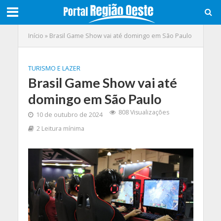
Início
»
Brasil Game Show vai até domingo em São Paulo
TURISMO E LAZER
Brasil Game Show vai até
domingo em São Paulo
808 Visualizações
10 de outubro de 2024
2 Leitura mínima