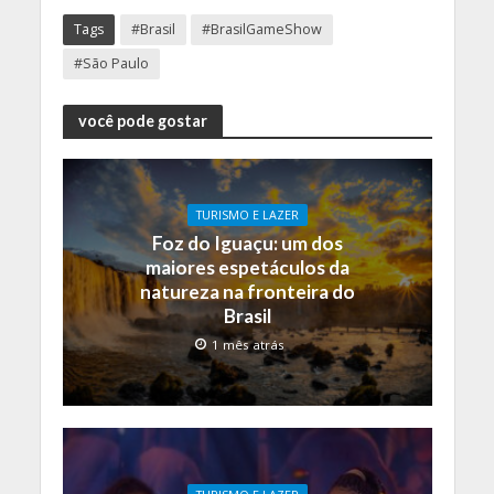
Tags
#Brasil
#BrasilGameShow
#São Paulo
você pode gostar
TURISMO E LAZER
Foz do Iguaçu: um dos
maiores espetáculos da
natureza na fronteira do
Brasil
1 mês atrás