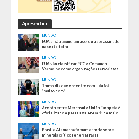
Apresentou
MUNDO
EUA e Irão anunciam acordo a ser assinado
na sexta-feira
MUNDO
EUA vão classificar PCC e Comando
Vermelho como organizações terroristas
MUNDO
Trump diz que encontro com Lula foi
“muito bom”
MUNDO
Acordo entre Mercosul e União Europeia é
oficializado e passa a valer em 1º de maio
MUNDO
Brasil e Alemanha firmam acordo sobre
minerais críticos e terras raras