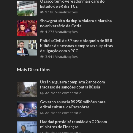
Osasco tem o vereador mais caro do
Estado de SP, diz TCE
9.180 Visualizações
Show gratuito da dupla Maiara e Maraisa
no aniversário de Cotia
4.273 Visualizações
Polícia Civil de SP pede bloqueio de R$ 8
bilhões de pessoas e empresas suspeitas
de ligação com o PCC
3.941 Visualizações
Mais Discutidos
Ucrânia: guerra completa 2 anos com
fracasso de sanções contra Rússia
Adicionar comentário
Governo anuncia R$ 250 milhões para
edital cultural da Petrobras
Adicionar comentário
Haddad presidirá reunião do G20 com
ministros de Finanças
Adicionar comentário