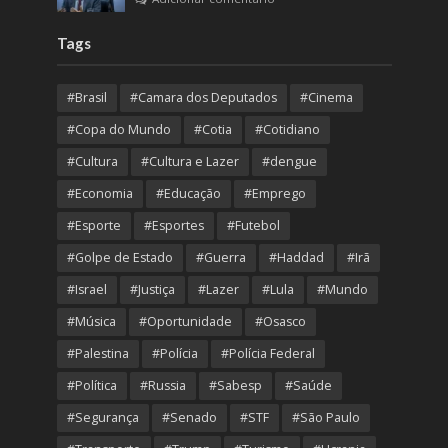
Tags
#Brasil
#Camara dos Deputados
#Cinema
#Copa do Mundo
#Cotia
#Cotidiano
#Cultura
#Cultura e Lazer
#dengue
#Economia
#Educação
#Emprego
#Esporte
#Esportes
#Futebol
#Golpe de Estado
#Guerra
#Haddad
#Irã
#Israel
#Justiça
#Lazer
#Lula
#Mundo
#Música
#Oportunidade
#Osasco
#Palestina
#Polícia
#Polícia Federal
#Política
#Russia
#Sabesp
#Saúde
#Segurança
#Senado
#STF
#São Paulo