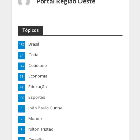
Portal Regiao Oeste
Tópicos
Brasil
157
Cotia
24
Cotidiano
147
Economia
93
Educação
41
Esportes
100
João Paulo Cunha
4
Mundo
125
Nilton Tristão
3
Opinião