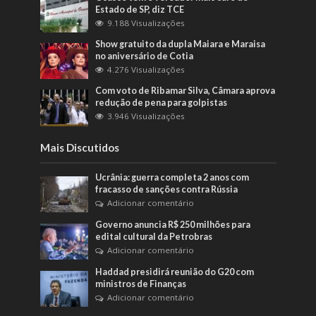
Estado de SP, diz TCE
9.188 Visualizações
Show gratuito da dupla Maiara e Maraisa
no aniversário de Cotia
4.276 Visualizações
Com voto de Ribamar Silva, Câmara aprova
redução de pena para golpistas
3.946 Visualizações
Mais Discutidos
Ucrânia: guerra completa 2 anos com
fracasso de sanções contra Rússia
Adicionar comentário
Governo anuncia R$ 250 milhões para
edital cultural da Petrobras
Adicionar comentário
Haddad presidirá reunião do G20 com
ministros de Finanças
Adicionar comentário