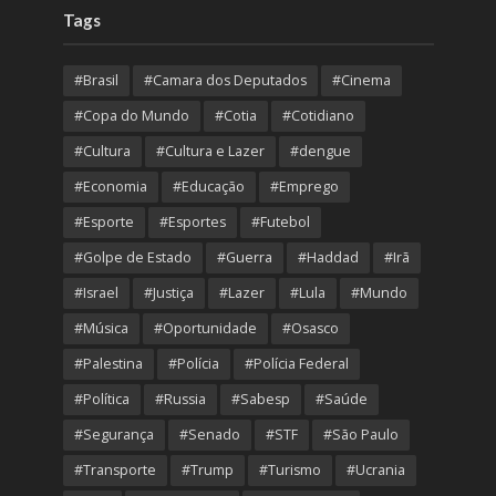
Tags
#Brasil
#Camara dos Deputados
#Cinema
#Copa do Mundo
#Cotia
#Cotidiano
#Cultura
#Cultura e Lazer
#dengue
#Economia
#Educação
#Emprego
#Esporte
#Esportes
#Futebol
#Golpe de Estado
#Guerra
#Haddad
#Irã
#Israel
#Justiça
#Lazer
#Lula
#Mundo
#Música
#Oportunidade
#Osasco
#Palestina
#Polícia
#Polícia Federal
#Política
#Russia
#Sabesp
#Saúde
#Segurança
#Senado
#STF
#São Paulo
#Transporte
#Trump
#Turismo
#Ucrania