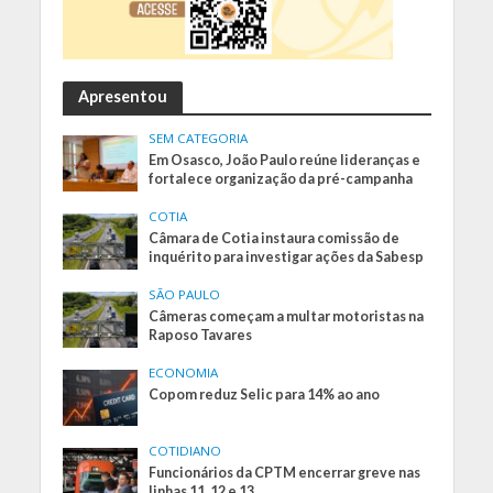
Apresentou
SEM CATEGORIA
Em Osasco, João Paulo reúne lideranças e
fortalece organização da pré-campanha
COTIA
Câmara de Cotia instaura comissão de
inquérito para investigar ações da Sabesp
SÃO PAULO
Câmeras começam a multar motoristas na
Raposo Tavares
ECONOMIA
Copom reduz Selic para 14% ao ano
COTIDIANO
Funcionários da CPTM encerrar greve nas
linhas 11, 12 e 13