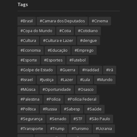
Tags
#Brasil
#Camara dos Deputados
#Cinema
#Copa do Mundo
#Cotia
#Cotidiano
#Cultura
#Cultura e Lazer
#dengue
#Economia
#Educação
#Emprego
#Esporte
#Esportes
#Futebol
#Golpe de Estado
#Guerra
#Haddad
#Irã
#Israel
#Justiça
#Lazer
#Lula
#Mundo
#Música
#Oportunidade
#Osasco
#Palestina
#Polícia
#Polícia Federal
#Política
#Russia
#Sabesp
#Saúde
#Segurança
#Senado
#STF
#São Paulo
#Transporte
#Trump
#Turismo
#Ucrania