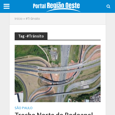
Início
»
#Trânsito
Tag -#Trânsito
SÃO PAULO
Trecho Norte do Rodoanel