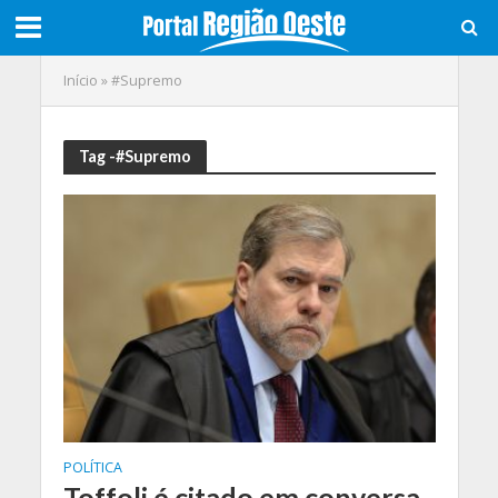
Início
»
#Supremo
Tag -#Supremo
POLÍTICA
Toffoli é citado em conversa