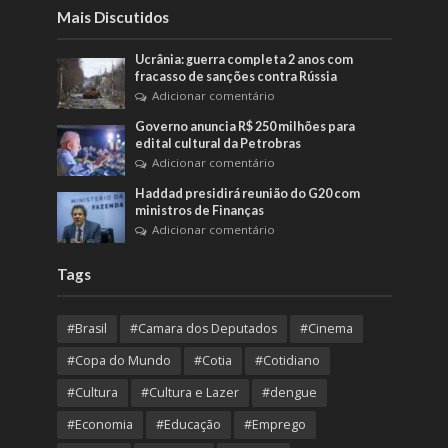
Mais Discutidos
Ucrânia: guerra completa 2 anos com
fracasso de sanções contra Rússia
Adicionar comentário
Governo anuncia R$ 250 milhões para
edital cultural da Petrobras
Adicionar comentário
Haddad presidirá reunião do G20 com
ministros de Finanças
Adicionar comentário
Tags
#Brasil
#Camara dos Deputados
#Cinema
#Copa do Mundo
#Cotia
#Cotidiano
#Cultura
#Cultura e Lazer
#dengue
#Economia
#Educação
#Emprego