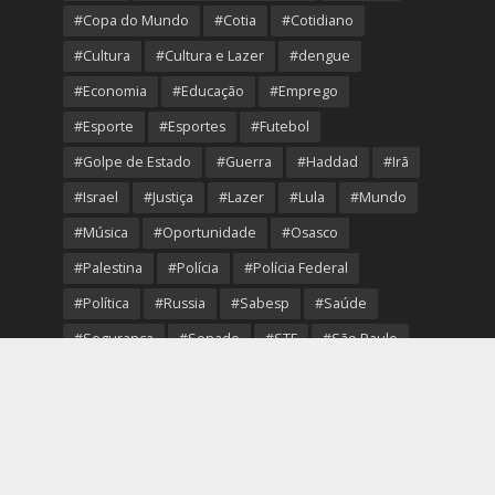
#Copa do Mundo
#Cotia
#Cotidiano
#Cultura
#Cultura e Lazer
#dengue
#Economia
#Educação
#Emprego
#Esporte
#Esportes
#Futebol
#Golpe de Estado
#Guerra
#Haddad
#Irã
#Israel
#Justiça
#Lazer
#Lula
#Mundo
#Música
#Oportunidade
#Osasco
#Palestina
#Polícia
#Polícia Federal
#Política
#Russia
#Sabesp
#Saúde
#Segurança
#Senado
#STF
#São Paulo
#Transporte
#Trump
#Turismo
#Ucrania
#USA
#Viver Melhor
#VolleyOsasco