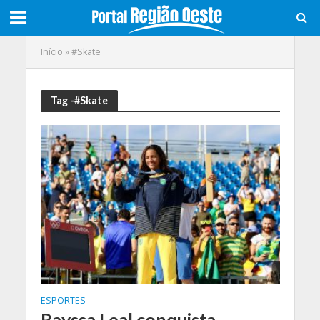
Início
»
#Skate
Tag -#Skate
ESPORTES
Rayssa Leal conquista