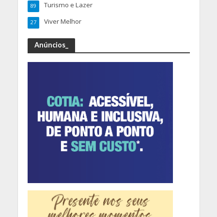
Turismo e Lazer
89
Viver Melhor
27
Anúncios_