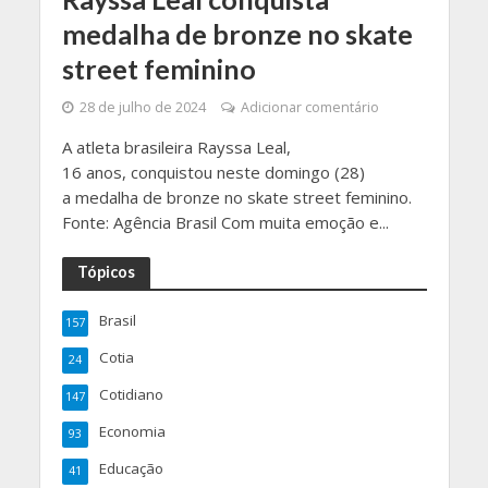
medalha de bronze no skate
street feminino
28 de julho de 2024
Adicionar comentário
A atleta brasileira Rayssa Leal,
16 anos, conquistou neste domingo (28)
a medalha de bronze no skate street feminino.
Fonte: Agência Brasil Com muita emoção e...
Tópicos
Brasil
157
Cotia
24
Cotidiano
147
Economia
93
Educação
41