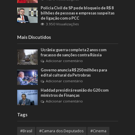
Polícia Civil de SP pede bloqueio de R$ 8
bilhões de pessoas e empresas suspeitas
de ligação com o PCC
3.950 Visualizações
Mais Discutidos
Ucrânia: guerra completa 2 anos com
fracasso de sanções contra Rússia
Adicionar comentário
Governo anuncia R$ 250 milhões para
edital cultural da Petrobras
Adicionar comentário
Haddad presidirá reunião do G20 com
ministros de Finanças
Adicionar comentário
Tags
#Brasil
#Camara dos Deputados
#Cinema