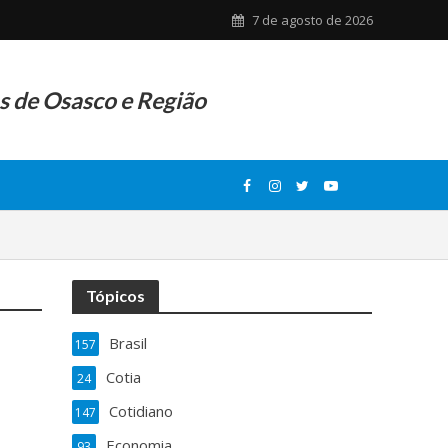
7 de agosto de 2026
as de Osasco e Região
Tópicos
Brasil
157
Cotia
24
Cotidiano
147
Economia
93