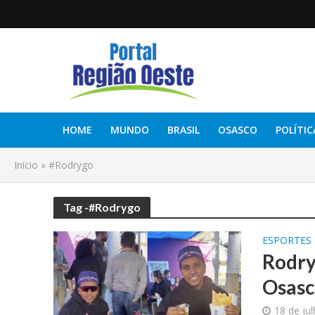
HOME
MUNDO
BRASIL
OSASCO
POLÍTIC
Início
»
#Rodrygo
Tag -#Rodrygo
ESPORTES
Rodry
Osas
18 de ju