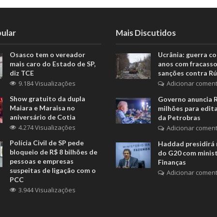
ular
Mais Discutidos
Osasco tem o vereador
Ucrânia: guerra c
mais caro do Estado de SP,
anos com fracasso
diz TCE
sanções contra Rú
9.184 Visualizações
Adicionar coment
Show gratuito da dupla
Governo anuncia 
Maiara e Maraisa no
milhões para edita
aniversário de Cotia
da Petrobras
4.274 Visualizações
Adicionar coment
Polícia Civil de SP pede
Haddad presidirá 
bloqueio de R$ 8 bilhões de
do G20 com minis
pessoas e empresas
Finanças
suspeitas de ligação com o
Adicionar coment
PCC
3.944 Visualizações