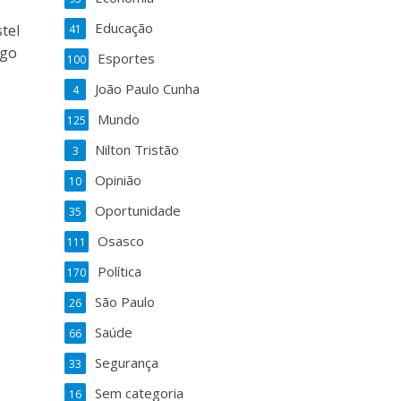
Educação
tel
41
ygo
Esportes
100
João Paulo Cunha
4
Mundo
125
Nilton Tristão
3
Opinião
10
Oportunidade
35
Osasco
111
Política
170
São Paulo
26
Saúde
66
Segurança
33
Sem categoria
16