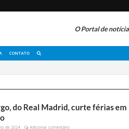
O Portal de notíci
A
CONTATO
go, do Real Madrid, curte férias em
co
lho de 2024
Adicionar comentário