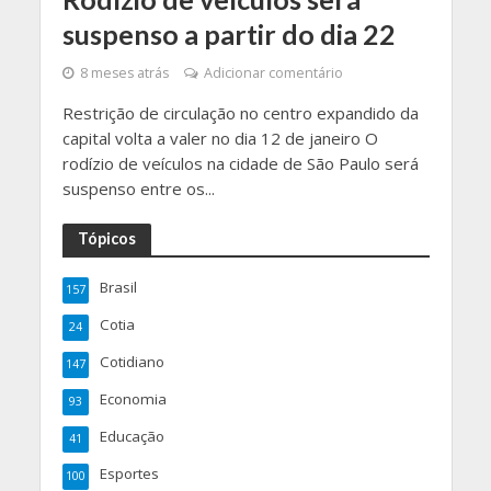
suspenso a partir do dia 22
8 meses atrás
Adicionar comentário
Restrição de circulação no centro expandido da
capital volta a valer no dia 12 de janeiro O
rodízio de veículos na cidade de São Paulo será
suspenso entre os...
Tópicos
Brasil
157
Cotia
24
Cotidiano
147
Economia
93
Educação
41
Esportes
100