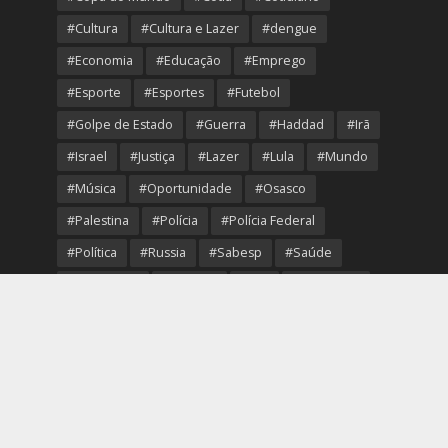
#Cultura
#Cultura e Lazer
#dengue
#Economia
#Educação
#Emprego
#Esporte
#Esportes
#Futebol
#Golpe de Estado
#Guerra
#Haddad
#Irã
#Israel
#Justiça
#Lazer
#Lula
#Mundo
#Música
#Oportunidade
#Osasco
#Palestina
#Polícia
#Polícia Federal
#Política
#Russia
#Sabesp
#Saúde
#Segurança
#Senado
#STF
#São Paulo
#Transporte
#Trump
#Turismo
#Ucrania
#USA
#Viver Melhor
#VolleyOsasco
Copyright © 2026. Created by
Portal Região Oeste
.