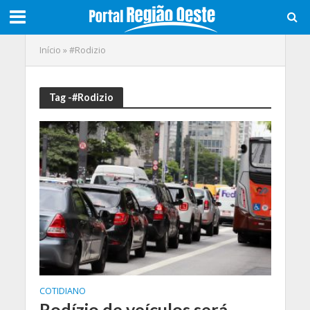
Início
»
#Rodizio
Tag -#Rodizio
COTIDIANO
Rodízio de veículos será