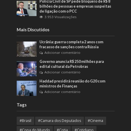
Polícia Civil de SP pede bloqueio de R$ 8
bilhões de pessoas e empresas suspeitas
de ligação com o PCC
3.953 Visualizações
Mais Discutidos
Ucrânia: guerra completa 2 anos com
fracasso de sanções contra Rússia
Adicionar comentário
Governo anuncia R$ 250 milhões para
edital cultural da Petrobras
Adicionar comentário
Haddad presidirá reunião do G20 com
ministros de Finanças
Adicionar comentário
Tags
#Brasil
#Camara dos Deputados
#Cinema
#Copa do Mundo
#Cotia
#Cotidiano