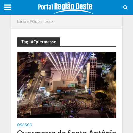
Início
»
#Quermesse
Tag -#Quermesse
OSASCO
Quermesse de Santo Antônio