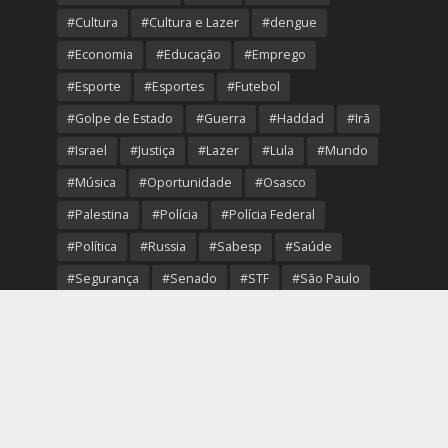
#Cultura
#Cultura e Lazer
#dengue
#Economia
#Educação
#Emprego
#Esporte
#Esportes
#Futebol
#Golpe de Estado
#Guerra
#Haddad
#Irã
#Israel
#Justiça
#Lazer
#Lula
#Mundo
#Música
#Oportunidade
#Osasco
#Palestina
#Polícia
#Polícia Federal
#Política
#Russia
#Sabesp
#Saúde
#Segurança
#Senado
#STF
#São Paulo
#Transporte
#Trump
#Turismo
#Ucrania
#USA
#Viver Melhor
#VolleyOsasco
Copyright © 2026. Created by
Portal Região Oeste
.