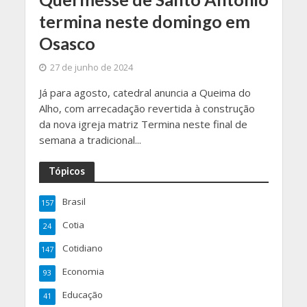
termina neste domingo em
Osasco
27 de junho de 2024
Já para agosto, catedral anuncia a Queima do
Alho, com arrecadação revertida à construção
da nova igreja matriz Termina neste final de
semana a tradicional...
Tópicos
Brasil
157
Cotia
24
Cotidiano
147
Economia
93
Educação
41