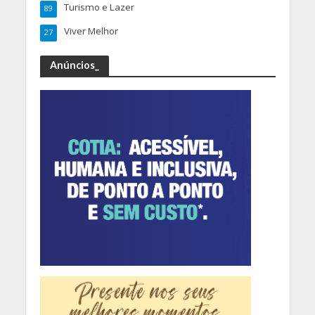
Turismo e Lazer
89
Viver Melhor
27
Anúncios_