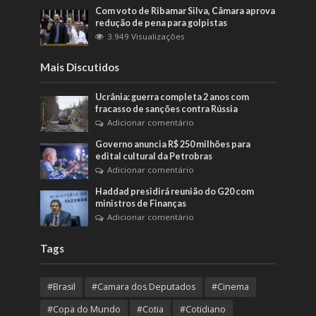
Com voto de Ribamar Silva, Câmara aprova
redução de pena para golpistas
3.949 Visualizações
Mais Discutidos
Ucrânia: guerra completa 2 anos com
fracasso de sanções contra Rússia
Adicionar comentário
Governo anuncia R$ 250 milhões para
edital cultural da Petrobras
Adicionar comentário
Haddad presidirá reunião do G20 com
ministros de Finanças
Adicionar comentário
Tags
#Brasil
#Camara dos Deputados
#Cinema
#Copa do Mundo
#Cotia
#Cotidiano