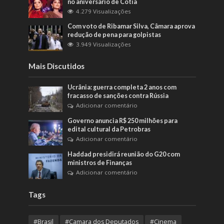
no aniversário de Cotia
4.279 Visualizações
Com voto de Ribamar Silva, Câmara aprova
redução de pena para golpistas
3.949 Visualizações
Mais Discutidos
Ucrânia: guerra completa 2 anos com
fracasso de sanções contra Rússia
Adicionar comentário
Governo anuncia R$ 250 milhões para
edital cultural da Petrobras
Adicionar comentário
Haddad presidirá reunião do G20 com
ministros de Finanças
Adicionar comentário
Tags
#Brasil
#Camara dos Deputados
#Cinema