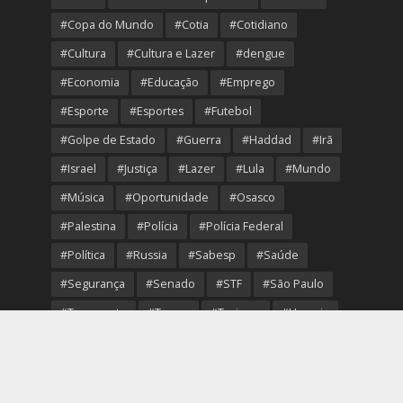
#Copa do Mundo
#Cotia
#Cotidiano
#Cultura
#Cultura e Lazer
#dengue
#Economia
#Educação
#Emprego
#Esporte
#Esportes
#Futebol
#Golpe de Estado
#Guerra
#Haddad
#Irã
#Israel
#Justiça
#Lazer
#Lula
#Mundo
#Música
#Oportunidade
#Osasco
#Palestina
#Polícia
#Polícia Federal
#Política
#Russia
#Sabesp
#Saúde
#Segurança
#Senado
#STF
#São Paulo
#Transporte
#Trump
#Turismo
#Ucrania
#USA
#Viver Melhor
#VolleyOsasco