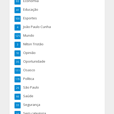
Economia
93
Educação
41
Esportes
100
João Paulo Cunha
4
Mundo
125
Nilton Tristão
3
Opinião
10
Oportunidade
35
Osasco
111
Política
170
São Paulo
26
Saúde
66
Segurança
33
Sem categoria
16