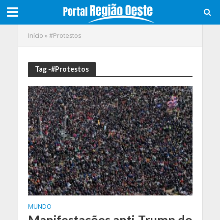
Início
»
#Protestos
Tag -#Protestos
MUNDO
Manifestações anti-Trump do