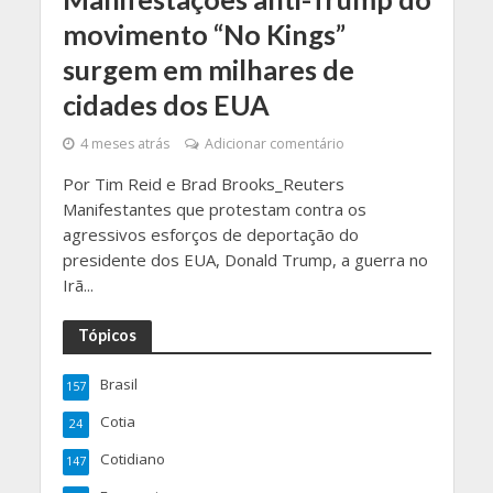
movimento “No Kings”
surgem em milhares de
cidades dos EUA
4 meses atrás
Adicionar comentário
Por Tim Reid e Brad Brooks_Reuters
Manifestantes que protestam contra os
agressivos esforços de deportação do
presidente dos EUA, Donald Trump, a guerra no
Irã...
Tópicos
Brasil
157
Cotia
24
Cotidiano
147