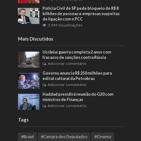
Polícia Civil de SP pede bloqueio de R$ 8
bilhões de pessoas e empresas suspeitas
de ligação com o PCC
3.949 Visualizações
Mais Discutidos
Ucrânia: guerra completa 2 anos com
fracasso de sanções contra Rússia
Adicionar comentário
Governo anuncia R$ 250 milhões para
edital cultural da Petrobras
Adicionar comentário
Haddad presidirá reunião do G20 com
ministros de Finanças
Adicionar comentário
Tags
#Brasil
#Camara dos Deputados
#Cinema