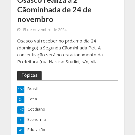
Cãominhada de 24 de
novembro
15 de novembro de 2024
Osasco vai receber no próximo dia 24
(domingo) a Segunda Cãominhada Pet. A
concentração será no estacionamento da
Prefeitura (rua Narciso Sturlini, s/n, Vila...
Tópicos
Brasil
157
Cotia
24
Cotidiano
147
Economia
93
Educação
41