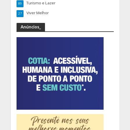
Turismo e Lazer
89
Viver Melhor
27
Anúncios_