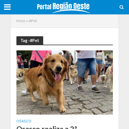
Início
»
#Pet
Tag -#Pet
OSASCO
Osasco realiza a 2ª