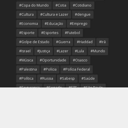
#Copa do Mundo
#Cotia
#Cotidiano
#Cultura
#Cultura e Lazer
#dengue
#Economia
#Educação
#Emprego
#Esporte
#Esportes
#Futebol
#Golpe de Estado
#Guerra
#Haddad
#Irã
#Israel
#Justiça
#Lazer
#Lula
#Mundo
#Música
#Oportunidade
#Osasco
#Palestina
#Polícia
#Polícia Federal
#Política
#Russia
#Sabesp
#Saúde
#Segurança
#Senado
#STF
#São Paulo
#Transporte
#Trump
#Turismo
#Ucrania
#USA
#Viver Melhor
#VolleyOsasco